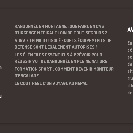
RANDONNÉE EN MONTAGNE : QUE FAIRE EN CAS
A
D’URGENCE MÉDICALE LOIN DE TOUT SECOURS ?
SURVIE EN MILIEU ISOLÉ : QUELS ÉQUIPEMENTS DE
En
DÉFENSE SONT LÉGALEMENT AUTORISÉS ?
sé
LES ÉLÉMENTS ESSENTIELS À PRÉVOIR POUR
po
RÉUSSIR VOTRE RANDONNÉE EN PLEINE NATURE
de
n
FORMATION SPORT : COMMENT DEVENIR MONITEUR
si
D’ESCALADE
d’
LE COÛT RÉEL D’UN VOYAGE AU NÉPAL
n’
de
u