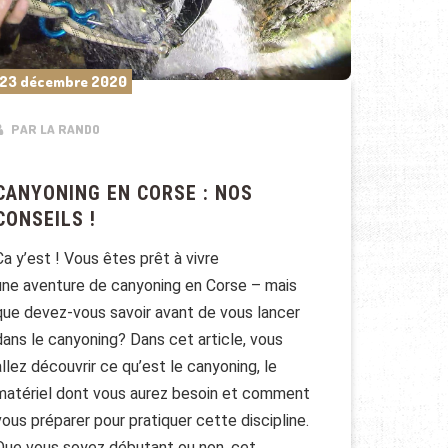
23 décembre 2020
PAR LA RANDO
CANYONING EN CORSE : NOS
CONSEILS !
Ca y’est ! Vous êtes prêt à vivre
une aventure de canyoning en Corse – mais
que devez-vous savoir avant de vous lancer
dans le canyoning? Dans cet article, vous
allez découvrir ce qu’est le canyoning, le
matériel dont vous aurez besoin et comment
vous préparer pour pratiquer cette discipline.
Que vous soyez débutant ou non, cet …