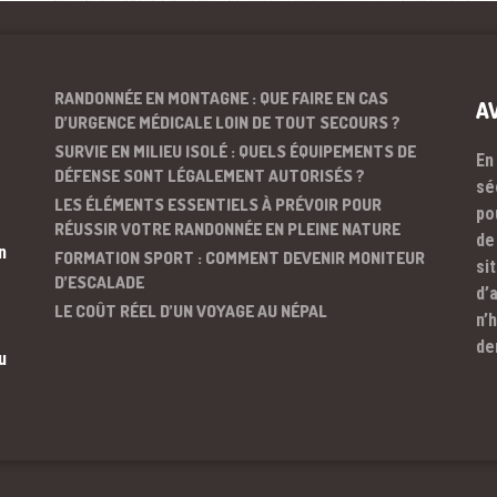
RANDONNÉE EN MONTAGNE : QUE FAIRE EN CAS
A
D’URGENCE MÉDICALE LOIN DE TOUT SECOURS ?
SURVIE EN MILIEU ISOLÉ : QUELS ÉQUIPEMENTS DE
En
DÉFENSE SONT LÉGALEMENT AUTORISÉS ?
sé
LES ÉLÉMENTS ESSENTIELS À PRÉVOIR POUR
po
RÉUSSIR VOTRE RANDONNÉE EN PLEINE NATURE
de
n
FORMATION SPORT : COMMENT DEVENIR MONITEUR
si
D’ESCALADE
d’
LE COÛT RÉEL D’UN VOYAGE AU NÉPAL
n’
de
u