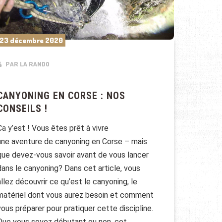
23 décembre 2020
PAR LA RANDO
CANYONING EN CORSE : NOS
CONSEILS !
Ca y’est ! Vous êtes prêt à vivre
une aventure de canyoning en Corse – mais
que devez-vous savoir avant de vous lancer
dans le canyoning? Dans cet article, vous
allez découvrir ce qu’est le canyoning, le
matériel dont vous aurez besoin et comment
vous préparer pour pratiquer cette discipline.
Que vous soyez débutant ou non, cet …