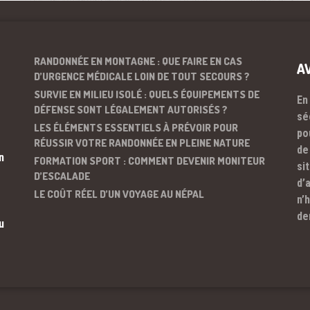
RANDONNÉE EN MONTAGNE : QUE FAIRE EN CAS
A
D’URGENCE MÉDICALE LOIN DE TOUT SECOURS ?
SURVIE EN MILIEU ISOLÉ : QUELS ÉQUIPEMENTS DE
En
DÉFENSE SONT LÉGALEMENT AUTORISÉS ?
sé
LES ÉLÉMENTS ESSENTIELS À PRÉVOIR POUR
po
RÉUSSIR VOTRE RANDONNÉE EN PLEINE NATURE
de
n
FORMATION SPORT : COMMENT DEVENIR MONITEUR
si
D’ESCALADE
d’
LE COÛT RÉEL D’UN VOYAGE AU NÉPAL
n’
de
u