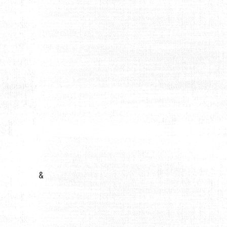
NDE ?
&