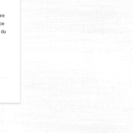
ure
pe
 du
ANGMA