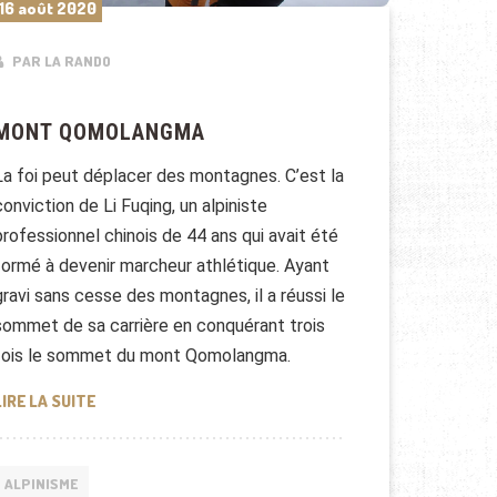
16 août 2020
PAR LA RANDO
MONT QOMOLANGMA
La foi peut déplacer des montagnes. C’est la
conviction de Li Fuqing, un alpiniste
professionnel chinois de 44 ans qui avait été
formé à devenir marcheur athlétique. Ayant
gravi sans cesse des montagnes, il a réussi le
sommet de sa carrière en conquérant trois
fois le sommet du mont Qomolangma.
MONT QOMOLANGMA
LIRE LA SUITE
ALPINISME