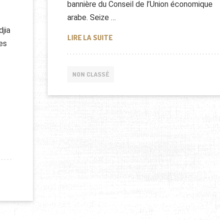
bannière du Conseil de l’Union économique
arabe. Seize …
djia
L’UNION DES FEMMES INVESTISS
LIRE LA SUITE
ces
NON CLASSÉ
SILATECH AU YÉMEN