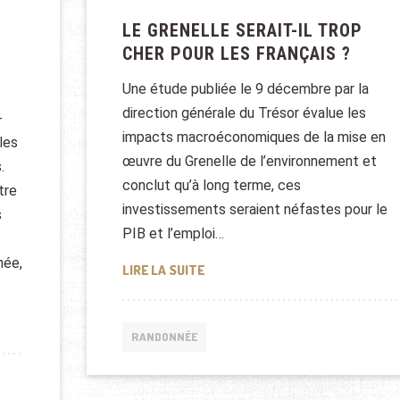
LE GRENELLE SERAIT-IL TROP
CHER POUR LES FRANÇAIS ?
Une étude publiée le 9 décembre par la
direction générale du Trésor évalue les
-
impacts macroéconomiques de la mise en
les
œuvre du Grenelle de l’environnement et
.
conclut qu’à long terme, ces
tre
investissements seraient néfastes pour le
s
PIB et l’emploi…
née,
LE GRENELLE SERAIT-IL TROP CH
LIRE LA SUITE
ONNEUR
RANDONNÉE