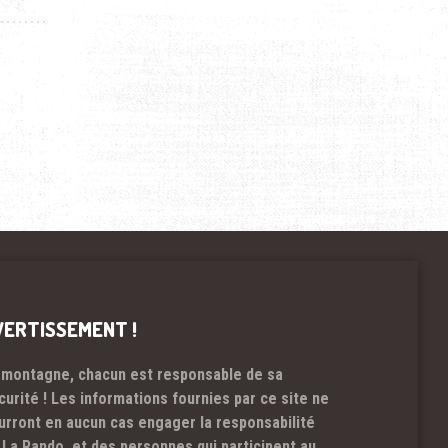
VERTISSEMENT !
 montagne, chacun est responsable de sa
curité ! Les informations fournies par ce site ne
urront en aucun cas engager la responsabilité
 La Rando et des personnes qui participent au