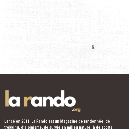
&
Lancé en 2011, La Rando est un Magazine de randonnée, de
trekking, d’alpinisme, de survie en milieu naturel & de sports