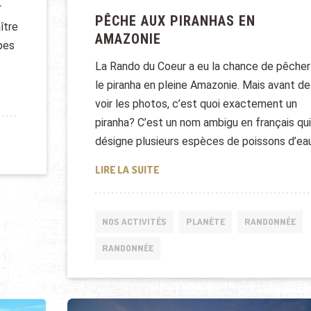
r
PÊCHE AUX PIRANHAS EN
ître
AMAZONIE
pes
La Rando du Coeur a eu la chance de pêcher
le piranha en pleine Amazonie. Mais avant de
MAZONIENNE AU BRÉSIL
voir les photos, c’est quoi exactement un
piranha? C’est un nom ambigu en français qui
désigne plusieurs espèces de poissons d’ea
PÊCHE AUX PIRANHAS EN AMAZON
LIRE LA SUITE
NOS ACTIVITÉS
PLANÈTE
RANDONNÉE
RANDONNÉE