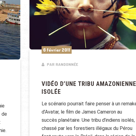
6 février 2011
PAR RANDONNÉE
VIDÉO D’UNE TRIBU AMAZONIENN
ISOLÉE
Le scénario pourrait faire penser à un remak
nie
d’Avatar, le film de James Cameron au
t de
succès planétaire. Une tribu d’indiens isolés,
t
chassé par les forestiers illégaux du Pérou
nie.