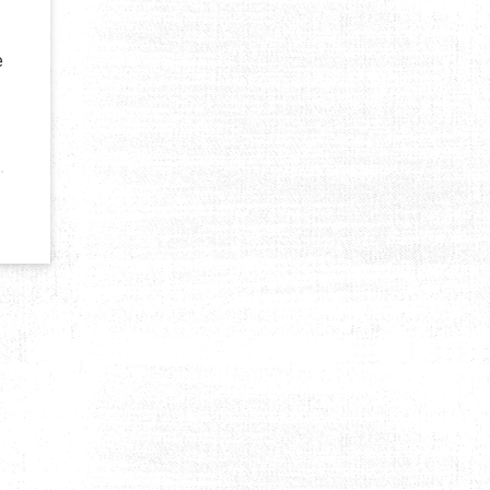
e
 ISOLÉE