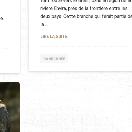
font route vers le Brésil, dans la région de la
rivière Envira, près de la frontière entre les
deux pays. Cette branche qui ferait partie d
e.
la …
VIDÉO D’UNE TRIBU AMAZONIENNE
LIRE LA SUITE
L
RANDONNÉE