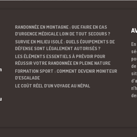
RANDONNÉE EN MONTAGNE : QUE FAIRE EN CAS
A
D’URGENCE MÉDICALE LOIN DE TOUT SECOURS ?
SURVIE EN MILIEU ISOLÉ : QUELS ÉQUIPEMENTS DE
En
DÉFENSE SONT LÉGALEMENT AUTORISÉS ?
sé
LES ÉLÉMENTS ESSENTIELS À PRÉVOIR POUR
po
RÉUSSIR VOTRE RANDONNÉE EN PLEINE NATURE
de
n
FORMATION SPORT : COMMENT DEVENIR MONITEUR
si
D’ESCALADE
d’
LE COÛT RÉEL D’UN VOYAGE AU NÉPAL
n’
de
u