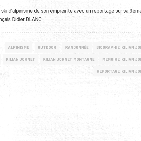
du ski d’alpinisme de son empreinte avec un reportage sur sa 3èm
ançais Didier BLANC.
ALPINISME
OUTDOOR
RANDONNÉE
BIOGRAPHIE KILIAN J
KILIAN JORNET
KILIAN JORNET MONTAGNE
MEMOIRE KILIAN J
REPORTAGE KILIAN J