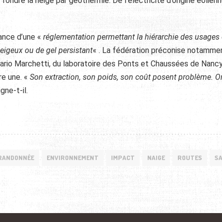
 fondre la neige par géothermie. De l’électricité d’origine éolien
rance d’une «
réglementation permettant la hiérarchie des usages 
eigeux ou de gel persistant
« . La fédération préconise notamme
 Mario Marchetti, du laboratoire des Ponts et Chaussées de Nancy
re une. «
Son extraction, son poids, son coût posent problème. O
igne-t-il.
RANDONNÉE
ENVIRONNEMENT
IMPACT
NAIGE
ROUTES
S