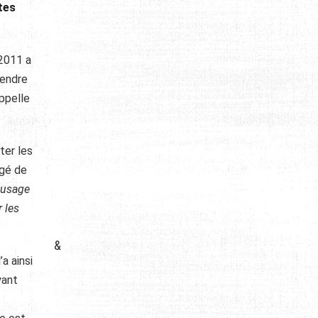
tes
-2011 a
rendre
appelle
ter les
rgé de
 usage
r les
&
a ainsi
yant