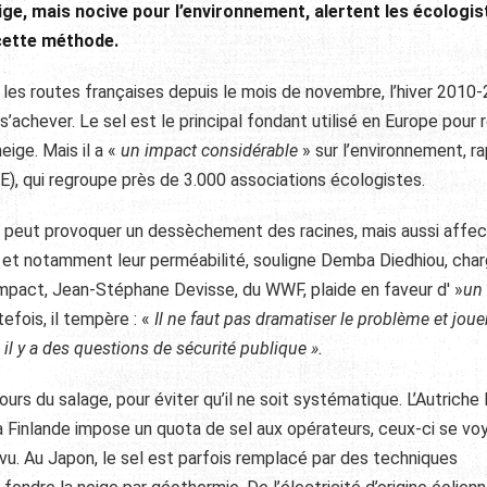
eige, mais nocive pour l’environnement, alertent les écologis
 cette méthode.
 les routes françaises depuis le mois de novembre, l’hiver 2010
 s’achever. Le sel est le principal fondant utilisé en Europe pour 
ige. Mais il a «
un impact considérable
» sur l’environnement, r
), qui regroupe près de 3.000 associations écologistes.
x, peut provoquer un dessèchement des racines, mais aussi affec
s, et notamment leur perméabilité, souligne Demba Diedhiou, cha
impact, Jean-Stéphane Devisse, du WWF, plaide en faveur d' »
un
efois, il tempère : «
Il ne faut pas dramatiser le problème et joue
il y a des questions de sécurité publique ».
rs du salage, pour éviter qu’il ne soit systématique. L’Autriche l’
la Finlande impose un quota de sel aux opérateurs, ceux-ci se vo
révu. Au Japon, le sel est parfois remplacé par des techniques