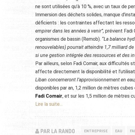
ne sont utilisées qu’à 10 %, avec un taux de per
Immersion des déchets solides, manque d’insta
déficients : les contraintes affectant les res
empirer dans les années à venir”,
prévient Fadi 
organismes de bassin (Remob).
“La balance hyd
renouvelables) pourrait atteindre 1,7 milliard d
si une gestion intégrée des ressources et des i
Par ailleurs, selon Fadi Comair, aux difficultés 
affecte directement la disponibilité et l’utilisat
Liban concerneront l’approvisionnement en eau,
disponibles par an, 1,2 million de mètres cubes 
Fadi Comair
, et sur les 1,5 million de mètres
Lire la suite…
PAR LA RANDO
ENTREPRISE
EAU
FA