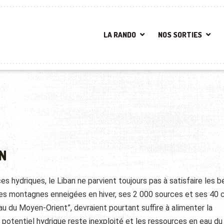
LA RANDO
NOS SORTIES
N
s hydriques, le Liban ne parvient toujours pas à satisfaire les b
ses montagnes enneigées en hiver, ses 2 000 sources et ses 40 
eau du Moyen-Orient”, devraient pourtant suffire à alimenter la
ce potentiel hydrique reste inexploité et les ressources en eau du