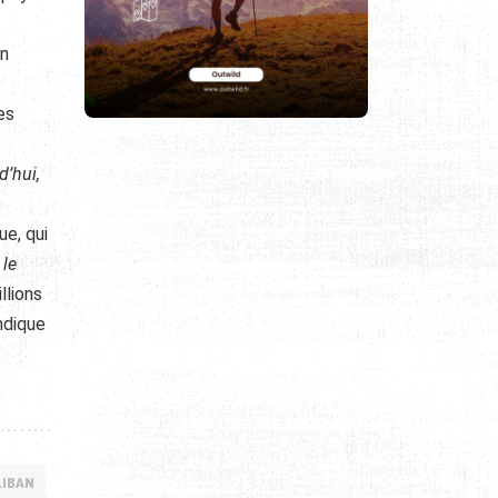
on
es
d’hui,
ue, qui
 le
llions
ndique
LIBAN