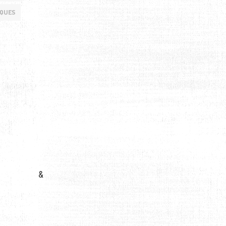
IQUES
&