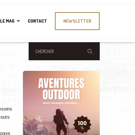
LE MAG
CONTACT
NEWSLETTER
esoins
cours
 pays