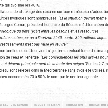
te qui avoisine les 40 %.
llations de stockage des eaux en surface et réseaux d’adducti
sources hydriques sont nombreuses.
“Et la situation devrait même
Georges Comair, président honoraire du Réseau méditerranéen d
rologique du pays (écart entre les besoins et les ressources
e mètres cubes par an à l’horizon 2040, contre 300 millions aujour
nvestissements n’est pas mise en œuvre.”
structurelles du secteur vient s’ajouter le réchauffement climatiq
ion de l’eau et l’énergie.
“Les conséquences les plus graves pour
 qui dépend principalement de la fonte des neiges.”
Sur les 2,7 mi
d’eau sont rejetés dans la Méditerranée sans avoir été utilisés, i
 cubes consommés 70 à 80 % le sont par le secteur agricole.
DI GEORGES COMAIR
INDUSTRIE LIBAN
IRRIGATION
IRRIGATION 