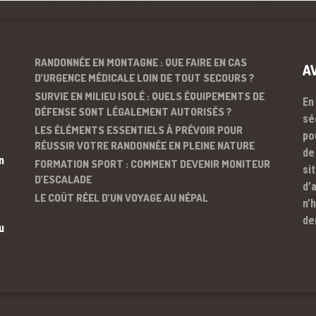
RANDONNÉE EN MONTAGNE : QUE FAIRE EN CAS
A
D’URGENCE MÉDICALE LOIN DE TOUT SECOURS ?
SURVIE EN MILIEU ISOLÉ : QUELS ÉQUIPEMENTS DE
En
DÉFENSE SONT LÉGALEMENT AUTORISÉS ?
sé
LES ÉLÉMENTS ESSENTIELS À PRÉVOIR POUR
po
RÉUSSIR VOTRE RANDONNÉE EN PLEINE NATURE
de
n
FORMATION SPORT : COMMENT DEVENIR MONITEUR
si
D’ESCALADE
d’
LE COÛT RÉEL D’UN VOYAGE AU NÉPAL
n’
de
u