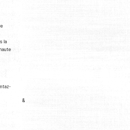
re
s la
 haute
ontaz-
&