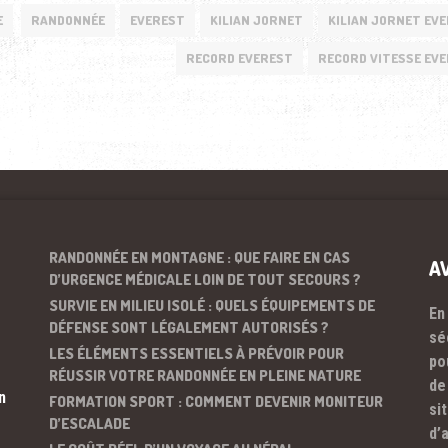
E
RANDONNÉE
EVEREST
KILIAN JORNET
KILIAN JORNET EV
RECORD EVEREST
RECORD VITESSE EV
RANDONNÉE EN MONTAGNE : QUE FAIRE EN CAS
A
D’URGENCE MÉDICALE LOIN DE TOUT SECOURS ?
SURVIE EN MILIEU ISOLÉ : QUELS ÉQUIPEMENTS DE
En
DÉFENSE SONT LÉGALEMENT AUTORISÉS ?
sé
LES ÉLÉMENTS ESSENTIELS À PRÉVOIR POUR
po
RÉUSSIR VOTRE RANDONNÉE EN PLEINE NATURE
de
n
FORMATION SPORT : COMMENT DEVENIR MONITEUR
si
D’ESCALADE
d’