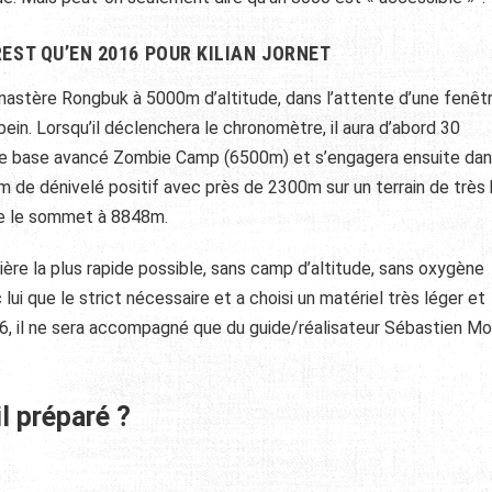
EST QU’EN 2016 POUR KILIAN JORNET
monastère Rongbuk à 5000m d’altitude, dans l’attente d’une fenêt
in. Lorsqu’il déclenchera le chronomètre, il aura d’abord 30
 de base avancé Zombie Camp (6500m) et s’engagera ensuite dan
 de dénivelé positif avec près de 2300m sur un terrain de très
dre le sommet à 8848m.
ère la plus rapide possible, sans camp d’altitude, sans oxygène
c lui que le strict nécessaire et a choisi un matériel très léger et
16, il ne sera accompagné que du guide/réalisateur Sébastien M
l préparé ?