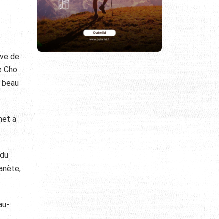
ive de
le Cho
n beau
net a
ndu
lanète,
au-