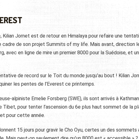
VEREST
, Kilian Jornet est de retour en Himalaya pour refaire une tentat
e cadre de son projet Summits of my life. Mais avant, direction 
 avec en ligne de mire un premier 8000 pour la Suédoise, et u
tentative de record sur le Toit du monde jusqu’au bout ! Kilian Jor
quiner les pentes de l’Everest ce printemps.
kieuse-alpiniste Emelie Forsberg (SWE), ils sont arrivés à Kathma
 le Tibet, pour tenter l’ascension du 6e plus haut sommet de la p
et pour cette année.
 donnent 15 jours pour gravir le Cho Oyu, certes un des sommets 
. Mais peut-on seulement dire qu’un 8000 est « accessible » ?