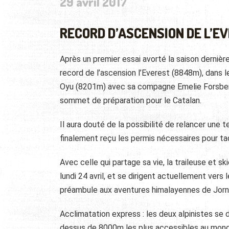
29 avril 2017
RECORD D’ASCENSION DE L’E
Après un premier essai avorté la saison dernière
record de l’ascension l’Everest (8848m), dans l
Oyu (8201m) avec sa compagne Emelie Forsberg,
sommet de préparation pour le Catalan.
Il aura douté de la possibilité de relancer une 
finalement reçu les permis nécessaires pour ta
Avec celle qui partage sa vie, la traileuse et s
lundi 24 avril, et se dirigent actuellement vers
préambule aux aventures himalayennes de Jorn
Acclimatation express : les deux alpinistes se
dessus de 8000m les plus accessibles au monde