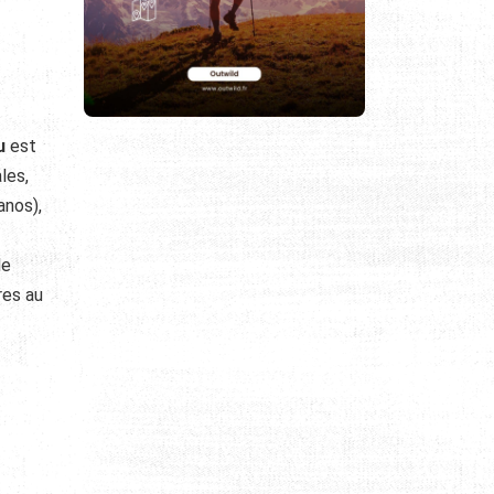
u
est
les,
anos),
le
res au