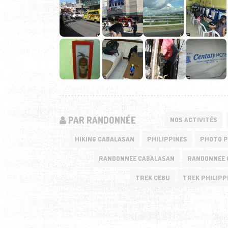
PAR RANDONNÉE
NOS ACTIVITÉS
HIKING CABALASAN
PHILIPPINES
PHOTO P
RANDONNEE CABALASAN
RANDONNEE 
TREK CEBU
TREK PHILIPP