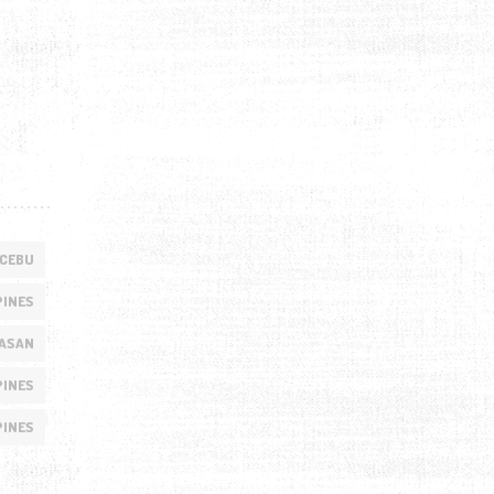
CEBU
PINES
LASAN
PINES
PINES