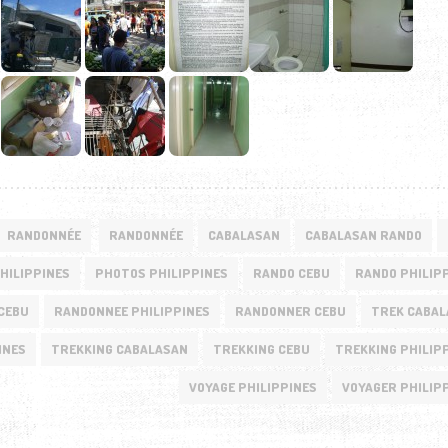
RANDONNÉE
RANDONNÉE
CABALASAN
CABALASAN RANDO
HILIPPINES
PHOTOS PHILIPPINES
RANDO CEBU
RANDO PHILIP
CEBU
RANDONNEE PHILIPPINES
RANDONNER CEBU
TREK CABA
INES
TREKKING CABALASAN
TREKKING CEBU
TREKKING PHILIP
VOYAGE PHILIPPINES
VOYAGER PHILIP