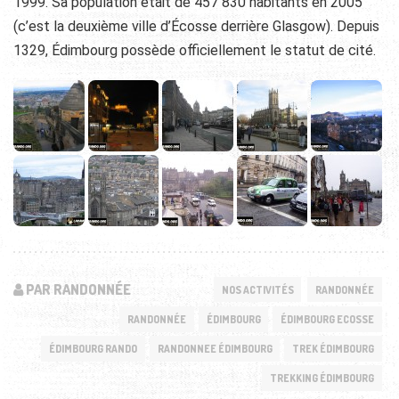
1999. Sa population était de 457 830 habitants en 2005
(c’est la deuxième ville d’Écosse derrière Glasgow). Depuis
1329, Édimbourg possède officiellement le statut de cité.
PAR RANDONNÉE
NOS ACTIVITÉS
RANDONNÉE
RANDONNÉE
ÉDIMBOURG
ÉDIMBOURG ECOSSE
ÉDIMBOURG RANDO
RANDONNEE ÉDIMBOURG
TREK ÉDIMBOURG
TREKKING ÉDIMBOURG