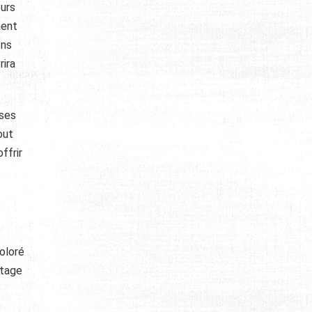
eurs
ment
ons
rira
ises
out
ffrir
coloré
rtage