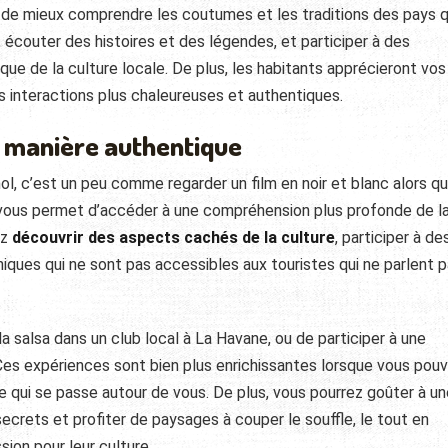
 de mieux comprendre les coutumes et les traditions des pays 
 écouter des histoires et des légendes, et participer à des
ue de la culture locale. De plus, les habitants apprécieront vos
os interactions plus chaleureuses et authentiques.
de manière authentique
l, c’est un peu comme regarder un film en noir et blanc alors qu
ui vous permet d’accéder à une compréhension plus profonde de l
ez
découvrir des aspects cachés de la culture
, participer à de
ques qui ne sont pas accessibles aux touristes qui ne parlent p
a salsa dans un club local à La Havane, ou de participer à une
. Ces expériences sont bien plus enrichissantes lorsque vous pou
qui se passe autour de vous. De plus, vous pourrez goûter à un
secrets et profiter de paysages à couper le souffle, le tout en
ion pour leur culture.