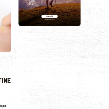
TINE
s
rique