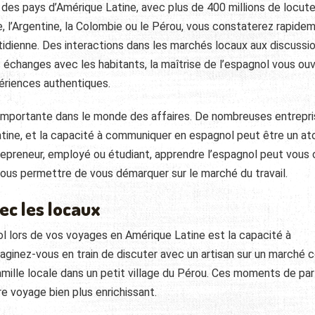
rt des pays d’Amérique Latine, avec plus de 400 millions de locut
e, l’Argentine, la Colombie ou le Pérou, vous constaterez rapide
tidienne. Des interactions dans les marchés locaux aux discussi
s échanges avec les habitants, la maîtrise de l’espagnol vous ouv
ériences authentiques.
 importante dans le monde des affaires. De nombreuses entrepr
tine, et la capacité à communiquer en espagnol peut être un at
repreneur, employé ou étudiant, apprendre l’espagnol peut vous o
ous permettre de vous démarquer sur le marché du travail.
ec les locaux
ol lors de vos voyages en Amérique Latine est la capacité à
maginez-vous en train de discuter avec un artisan sur un marché 
mille locale dans un petit village du Pérou. Ces moments de pa
e voyage bien plus enrichissant.