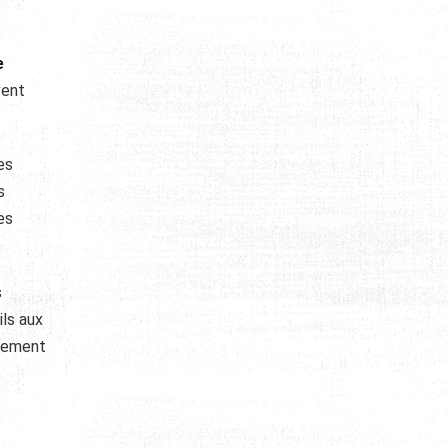
e
vent
es
s
es
s
ils aux
inement