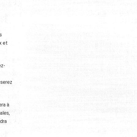
s
x et
ez-
 serez
era à
ales,
ndra