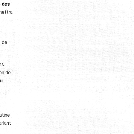
e des
mettra
t de
es
ion de
ui
atine
arlant