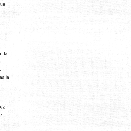
que
e la
a
s
as la
vez
e