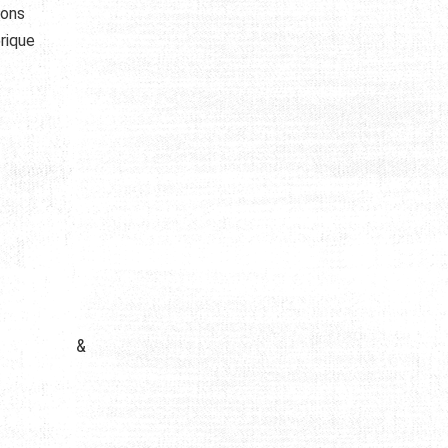
lons
rique
&