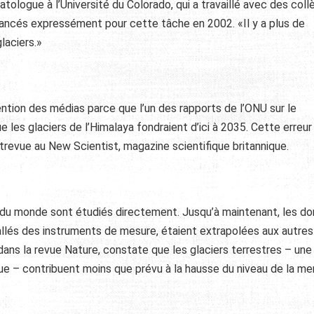
atologue à l’Université du Colorado, qui a travaillé avec des col
lancés expressément pour cette tâche en 2002. «Il y a plus de
glaciers.»
tention des médias parce que l’un des rapports de l’ONU sur le
 les glaciers de l’Himalaya fondraient d’ici à 2035. Cette erreur
trevue au New Scientist, magazine scientifique britannique.
s du monde sont étudiés directement. Jusqu’à maintenant, les d
tallés des instruments de mesure, étaient extrapolées aux autres
 dans la revue Nature, constate que les glaciers terrestres – une
que – contribuent moins que prévu à la hausse du niveau de la mer