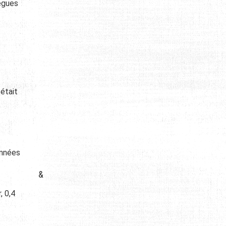
lègues
 était
onnées
&
, 0,4