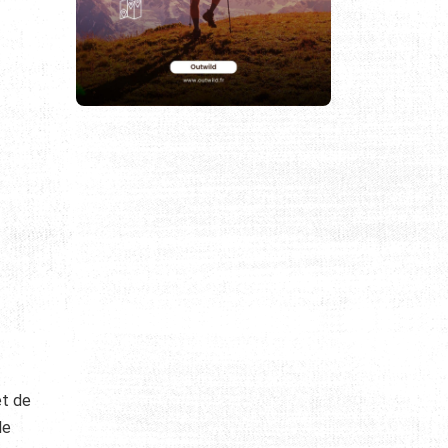
t de
le