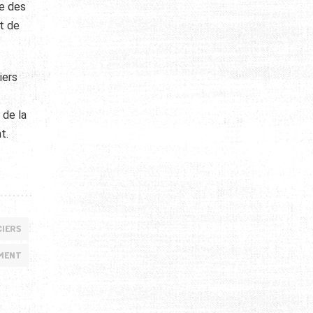
re des
t de
iers
 de la
t.
CIERS
MENT