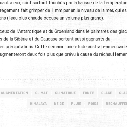
quant à eux, sont surtout touchés par la hausse de la températu
régement fait grimper de 1 mm par an le niveau de la mer, qui es
ans (l’eau plus chaude occupe un volume plus grand).
 ceux de l’Antarctique et du Groenland dans le palmarès des glac
ers de la Sibérie et du Caucase sortent aussi gagnants du
s précipitations. Cette semaine, une étude australo-américaine
 augmenteront deux fois plus que prévu à cause du réchauffemen
AUGMENTATION
CLIMAT
CLIMATIQUE
FONTE
GLACE
GLA
HIMALAYA
NEIGE
PLUIE
POIDS
RECHAUFFE