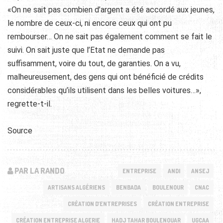
«On ne sait pas combien d’argent a été accordé aux jeunes,
le nombre de ceux-ci, ni encore ceux qui ont pu
rembourser… On ne sait pas également comment se fait le
suivi. On sait juste que l’Etat ne demande pas
suffisamment, voire du tout, de garanties. On a vu,
malheureusement, des gens qui ont bénéficié de crédits
considérables qu’ils utilisent dans les belles voitures…»,
regrette-t-il.
Source
PAR LA RANDO
ENTREPRISE
ANDI
ANSEJ
ARTISANS ALGÉRIENS
BENBADA
BOULENOUR
CNAC
CRÉATION D’ENTREPRISES
CRÉATION ENTREPRISE
CRÉATION ENTREPRISE ALGERIE
HADJ TAHAR BOULENOUAR
UGCAA