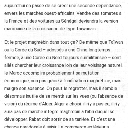
aujourd’hui en passe de se créer une seconde dépendance,
envers les marchés ouest-africains. Vendre des tomates à
la France et des voitures au Sénégal deviendra la version
marocaine de la croissance de type taïwanais.
Et le projet maghrébin dans tout ça ? De même que Taïwan
ou la Corée du Sud – adossés à une Chine longtemps
fermée, à une Corée du Nord toujours surmilitarisée – sont
allés chercher leur croissance loin de leur voisinage naturel,
le Maroc accomplira probablement sa mutation
économique, non pas grâce à l’unification maghrébine, mais
malgré son absence. On peut le regretter, mais il semble
désormais inutile de se mentir sur les vues (ou l’absence de
vision) du régime d’Alger. Alger a choisi : il n’y a pas eu, il n’y
aura pas de marché intégré maghrébin à l’abri duquel se
développer. Rabat doit sortir de sa tanière. Et c’est une
chance paradoxale à saisir. Le commerce extérieur a