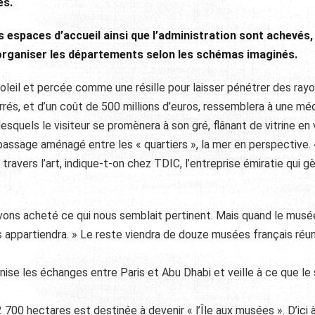
és.
s espaces d’accueil ainsi que l’administration sont achevés, 
 organiser les départements selon les schémas imaginés.
 soleil et percée comme une résille pour laisser pénétrer des ray
rrés, et d’un coût de 500 millions d’euros, ressemblera à une méd
squels le visiteur se promènera à son gré, flânant de vitrine en v
 passage aménagé entre les « quartiers », la mer en perspective.
travers l’art, indique-t-on chez TDIC, l’entreprise émiratie qui gè
vons acheté ce qui nous semblait pertinent. Mais quand le musé
s appartiendra. » Le reste viendra de douze musées français réun
se les échanges entre Paris et Abu Dhabi et veille à ce que le 
2 700 hectares est destinée à devenir « l’Île aux musées ». D’ici