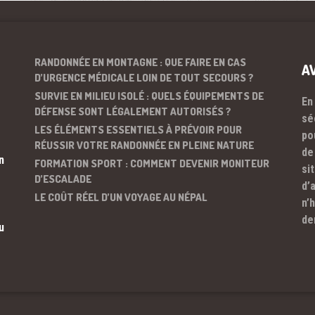
RANDONNÉE EN MONTAGNE : QUE FAIRE EN CAS
A
D’URGENCE MÉDICALE LOIN DE TOUT SECOURS ?
SURVIE EN MILIEU ISOLÉ : QUELS ÉQUIPEMENTS DE
En
DÉFENSE SONT LÉGALEMENT AUTORISÉS ?
sé
LES ÉLÉMENTS ESSENTIELS À PRÉVOIR POUR
po
RÉUSSIR VOTRE RANDONNÉE EN PLEINE NATURE
de
n
FORMATION SPORT : COMMENT DEVENIR MONITEUR
si
D’ESCALADE
d’
LE COÛT RÉEL D’UN VOYAGE AU NÉPAL
n’
de
u