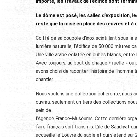
importe, les travaux de l’édifice sont termin
Le dôme est posé, les salles d’exposition, le
reste que la mise en place des œuvres et à
Coiffé de sa coupole d’inox scintillant sous le
lumière naturelle, l’édifice de 50 000 mètres ca
Une ville arabe éclatée en cubes blancs, entre le
Avec toujours, au bout de chaque « ruelle » ou
avons choisi de raconter l’histoire de l’homme à 
chantier.
Nous voulons une collection cohérente, nous a
ouvrira, seulement un tiers des collections nou
sein de
l’Agence France-Muséums. Cette dernière organi
faire français soit transmis. L’île de Saadiyat qui
accueille le Louvre du sable et qui s’étend sur 