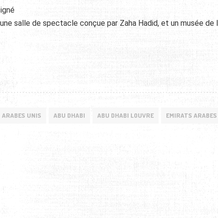
signé
une salle de spectacle conçue par Zaha Hadid, et un musée de 
 ARABES UNIS
ABU DHABI
ABU DHABI LOUVRE
EMIRATS ARABES