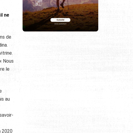
il ne
ons de
ina.
itrine.
 « Nous
re le
e
is au
savoir-
 à 2020