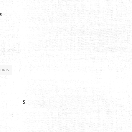
la
 UNIS
&