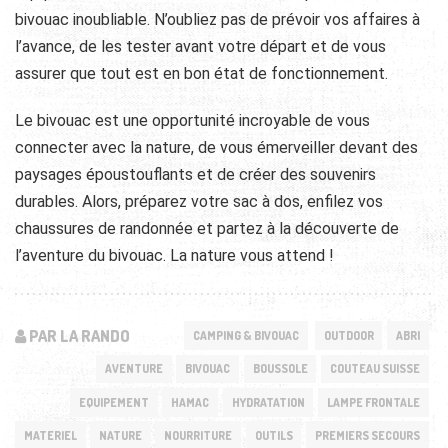
bivouac inoubliable. N’oubliez pas de prévoir vos affaires à
l’avance, de les tester avant votre départ et de vous
assurer que tout est en bon état de fonctionnement.
Le bivouac est une opportunité incroyable de vous
connecter avec la nature, de vous émerveiller devant des
paysages époustouflants et de créer des souvenirs
durables. Alors, préparez votre sac à dos, enfilez vos
chaussures de randonnée et partez à la découverte de
l’aventure du bivouac. La nature vous attend !
PAR LA RANDO
CAMPING & BIVOUAC
OUTDOOR
ABRI
AVENTURE
BIVOUAC
BOUSSOLE
COUTEAU SUISSE
EQUIPEMENT
HAMAC
HYDRATATION
LAMPE FRONTALE
MATERIEL
NATURE
NOURRITURE
OUTILS
PREMIERS SECOURS