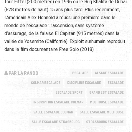
tour Eiffel (300 mètres) en 1996 ou le Burj Khalifa de Dubaï
(828 mètres de haut) 15 ans plus tard. Plus récemment,
l’Américain Alex Honnold a réussi une première dans le
monde de l’escalade : l’ascension, sans système
d’assurage, de la falaise El Capitan (915 mètres) dans la
vallée de Yosemite (Californie). Exploit surhumain reproduit
dans le film documentaire Free Solo (2018).
PAR LA RANDO
ESCALADE
ALSACE ESCALADE
COLMAR ESCALADE
DISCIPLINE ESCALADE
ESCALADE
ESCALADE SPORT
GRAND EST ESCALADE
INSCRIPTION ESCALADE COLMAR
MULHOUSE ESCALADE
SALLE ESCALADE COLMAR
SALLE ESCALADE MULHOUSE
SALLE ESCALADE STRASBOURG
STRASBOURG ESCALADE