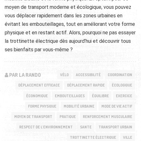
moyen de transport moderne et écologique, vous pouvez
vous déplacer rapidement dans les zones urbaines en
évitant les embouteillages, tout en améliorant votre forme
physique et en restant actif. Alors, pourquoi ne pas essayer
la trottinette électrique dès aujourd’hui et découvrir tous
ses bienfaits par vous-même ?
PAR LA RANDO
VÉLO
ACCESSIBILITÉ
COORDINATION
DÉPLACEMENT EFFICACE
DÉPLACEMENT RAPIDE
ÉCOLOGIQUE
ÉCONOMIQUE
EMBOUTEILLAGES
ÉQUILIBRE
EXERCICE
FORME PHYSIQUE
MOBILITÉ URBAINE
MODE DE VIE ACTIF
MOYEN DE TRANSPORT
PRATIQUE
RENFORCEMENT MUSCULAIRE
RESPECT DE L'ENVIRONNEMENT
SANTE
TRANSPORT URBAIN
TROTTINETTE ÉLECTRIQUE
VILLE