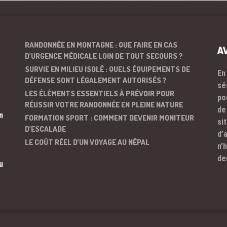
RANDONNÉE EN MONTAGNE : QUE FAIRE EN CAS
A
D’URGENCE MÉDICALE LOIN DE TOUT SECOURS ?
SURVIE EN MILIEU ISOLÉ : QUELS ÉQUIPEMENTS DE
En
DÉFENSE SONT LÉGALEMENT AUTORISÉS ?
sé
LES ÉLÉMENTS ESSENTIELS À PRÉVOIR POUR
po
RÉUSSIR VOTRE RANDONNÉE EN PLEINE NATURE
de
n
FORMATION SPORT : COMMENT DEVENIR MONITEUR
si
D’ESCALADE
d’
LE COÛT RÉEL D’UN VOYAGE AU NÉPAL
n’
de
u