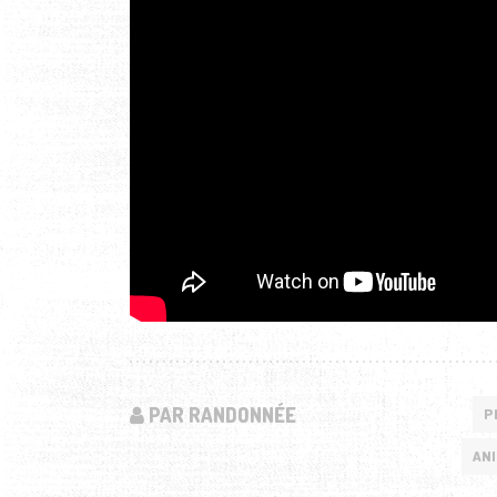
PAR RANDONNÉE
P
AN