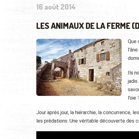
16 août 2014
LES ANIMAUX DE LA FERME 
Que 
l’âne
dome
Ils n
jadi
savon
l’oie 
Jour après jour, la hiérarchie, la concurrence, l
les prédations. Une véritable découverte des c