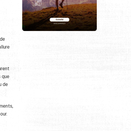
 de
llure
urent
s que
u de
ements,
our.