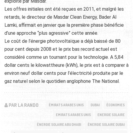
exploité par Masdar.
Les offres initiales ont été reçues en 2011, et malgré les
retards, le directeur de Masdar Clean Energy, Bader Al
Lamki, affirmait en janvier que la première phase bénéficie
d’une approche “plus agressive” cette année.
Le coût de l’énergie photovoltaïque a déjà baissé de 80
pour cent depuis 2008 et le prix bas record actuel est
considéré comme un tournant pour la technologie. A 5,84
dollar cents le kilowattheure (kWh), le prix est à comparer à
environ neuf dollar cents pour l’électricité produite par le
gaz naturel selon le quotidien anglophone The National.
PAR LA RANDO
ÉMIRATS ARABES UNIS
DUBAI
ÉCONOMIES
EMIRATS ARABES UNIS
ENERGIE SOLAIRE
ÉNERGIE SOLAIRE ABU DHABI
ÉNERGIE SOLAIRE DUBAI