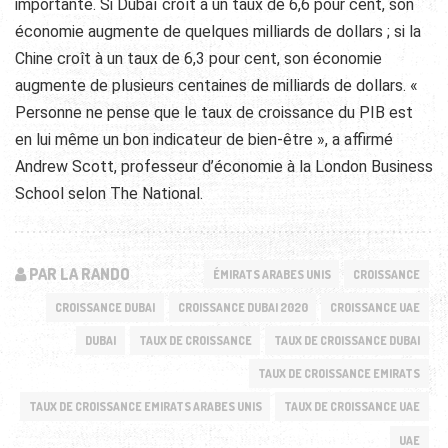
importante. Si Dubaï croît à un taux de 6,6 pour cent, son
économie augmente de quelques milliards de dollars ; si la
Chine croît à un taux de 6,3 pour cent, son économie
augmente de plusieurs centaines de milliards de dollars. «
Personne ne pense que le taux de croissance du PIB est
en lui même un bon indicateur de bien-être », a affirmé
Andrew Scott, professeur d’économie à la London Business
School selon The National.
PAR LA RANDO
ÉMIRATS ARABES UNIS
CROISSANCE
CROISSANCE DUBAI
CROISSANCE DUBAI 2020
CROISSANCE UAE
DUBAI
TAUX DE CROISSANCE
TAUX DE CROISSANCE DUBAI
TAUX DE CROISSANCE EMIRATS
TAUX DE CROISSANCE EMIRATS ARABES UNIS
TAUX DE CROISSANCE UAE
UAE