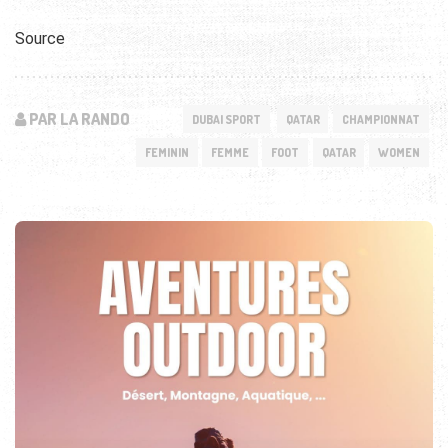
Source
PAR LA RANDO
DUBAI SPORT
QATAR
CHAMPIONNAT
FEMININ
FEMME
FOOT
QATAR
WOMEN