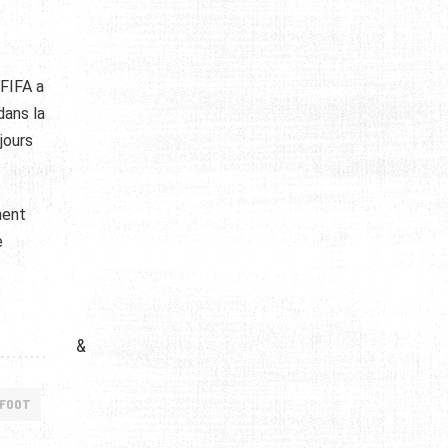
 FIFA a
dans la
jours
ment
e
&
 FOOT