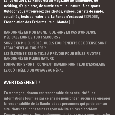
Lancé en 2011, La Rando est un Magazine de randonnée, de
trekking, d’alpinisme, de survie en milieu naturel & de sports
Outdoor.Vous y trouverez des photos, vidéos, carnets de rando,
actualités, tests de matériels. La Rando c’est aussi
EXPLORE
,
l’Association des Explorateurs du Monde
[…]
RANDONNÉE EN MONTAGNE : QUE FAIRE EN CAS D’URGENCE
MÉDICALE LOIN DE TOUT SECOURS ?
SURVIE EN MILIEU ISOLÉ : QUELS ÉQUIPEMENTS DE DÉFENSE SONT
LÉGALEMENT AUTORISÉS ?
LES ÉLÉMENTS ESSENTIELS À PRÉVOIR POUR RÉUSSIR VOTRE
RANDONNÉE EN PLEINE NATURE
FORMATION SPORT : COMMENT DEVENIR MONITEUR D’ESCALADE
LE COÛT RÉEL D’UN VOYAGE AU NÉPAL
AVERTISSEMENT !
En montagne, chacun est responsable de sa sécurité ! Les
informations fournies par ce site ne pourront en aucun cas engager
la responsabilité de La Rando et des personnes qui participent au
site. Nous déclinons toute responsabilité en cas d’accident.
Concernant nos sorties randonnées, n’hésitez pas à nous contacter