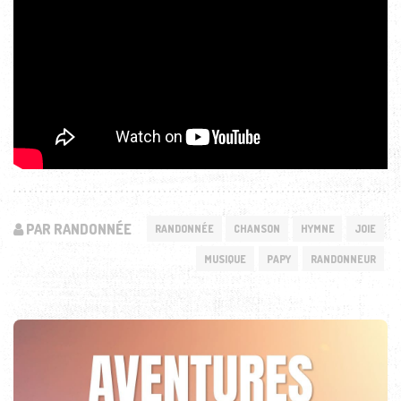
PAR RANDONNÉE
RANDONNÉE
CHANSON
HYMNE
JOIE
MUSIQUE
PAPY
RANDONNEUR