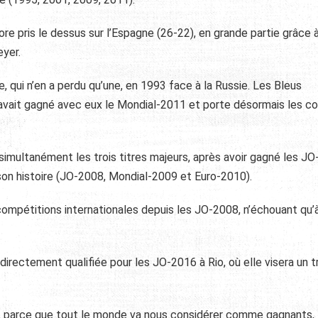
re pris le dessus sur l’Espagne (26-22), en grande partie grâce à
eyer.
e, qui n’en a perdu qu’une, en 1993 face à la Russie. Les Bleus
 avait gagné avec eux le Mondial-2011 et porte désormais les co
 simultanément les trois titres majeurs, après avoir gagné les J
 son histoire (JO-2008, Mondial-2009 et Euro-2010).
 compétitions internationales depuis les JO-2008, n’échouant qu’
irectement qualifiée pour les JO-2016 à Rio, où elle visera un tr
le, parce que tout le monde va nous considérer comme gagnants,