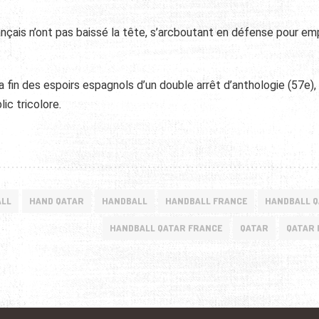
ançais n’ont pas baissé la tête, s’arcboutant en défense pour e
a fin des espoirs espagnols d’un double arrêt d’anthologie (57e),
ic tricolore.
ALL
HAND QATAR
HANDBALL
HANDBALL FRANCE
HANDBALL 
HANDBALL QATAR FRANCE
QATAR
QATAR