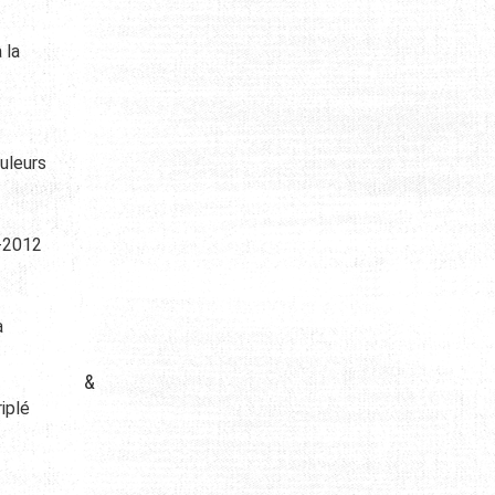
 la
uleurs
O-2012
à
&
iplé