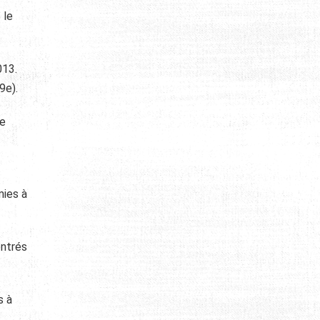
 le
013.
9e).
de
mies à
entrés
s à