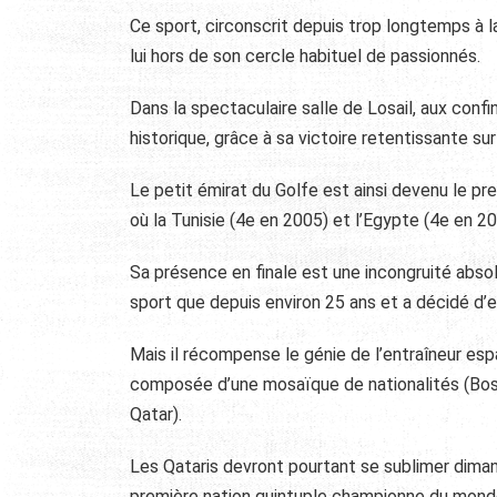
Ce sport, circonscrit depuis trop longtemps à la
lui hors de son cercle habituel de passionnés.
Dans la spectaculaire salle de Losail, aux conf
historique, grâce à sa victoire retentissante su
Le petit émirat du Golfe est ainsi devenu le pr
où la Tunisie (4e en 2005) et l’Egypte (4e en 2
Sa présence en finale est une incongruité absol
sport que depuis environ 25 ans et a décidé d’en
Mais il récompense le génie de l’entraîneur esp
composée d’une mosaïque de nationalités (Bosni
Qatar).
Les Qataris devront pourtant se sublimer dimanc
première nation quintuple championne du monde