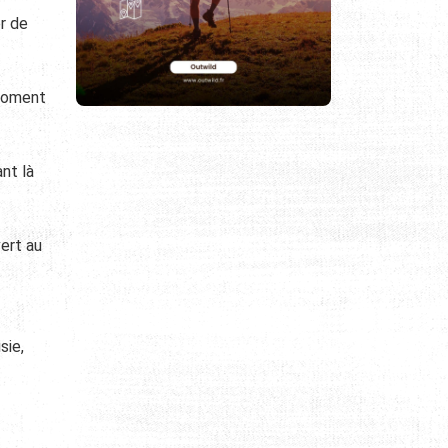
er de
 moment
nt là
ert au
sie,