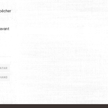
mpêcher
 avant
QATAR
 HAND