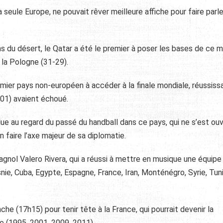
 seule Europe, ne pouvait rêver meilleure affiche pour faire parl
ins du désert, le Qatar a été le premier à poser les bases de ce
r la Pologne (31-29).
emier pays non-européen à accéder à la finale mondiale, réussissa
001) avaient échoué.
ue au regard du passé du handball dans ce pays, qui ne s’est ouv
 faire l’axe majeur de sa diplomatie.
agnol Valero Rivera, qui a réussi à mettre en musique une équipe
e, Cuba, Egypte, Espagne, France, Iran, Monténégro, Syrie, Tuni
he (17h15) pour tenir tête à la France, qui pourrait devenir la
 (1995, 2001, 2009, 2011).