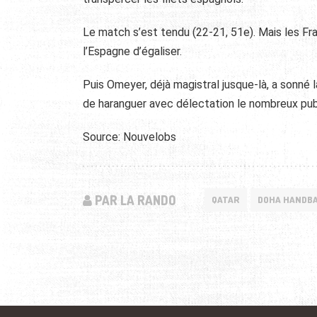
Le match s’est tendu (22-21, 51e). Mais les Fr
l’Espagne d’égaliser.
Puis Omeyer, déjà magistral jusque-là, a sonné l
de haranguer avec délectation le nombreux publ
Source: Nouvelobs
PAR LA RANDO
QATAR
DOHA HANDB