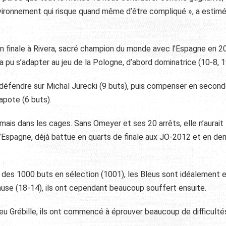
ironnement qui risque quand même d’être compliqué », a estimé
n finale à Rivera, sacré champion du monde avec l’Espagne en 2
a pu s’adapter au jeu de la Pologne, d’abord dominatrice (10-8, 1
 défendre sur Michal Jurecki (9 buts), puis compenser en secon
apote (6 buts).
 mais dans les cages. Sans Omeyer et ses 20 arrêts, elle n’aurait
’Espagne, déjà battue en quarts de finale aux JO-2012 et en de
e des 1000 buts en sélection (1001), les Bleus sont idéalement 
pause (18-14), ils ont cependant beaucoup souffert ensuite.
ieu Grébille, ils ont commencé à éprouver beaucoup de difficulté