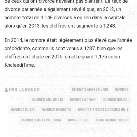
de ceux qui ont divorcé n’avaient pas d’enfant. Le taux de
divorce par année a également révélé que, en 2012, un
nombre total de 1.148 divorces a eu lieu dans la capitale,
alors qu’en 2013, les chiffres ont augmenté à 1,248.
En 2014, le nombre était légèrement plus élevé que l’année
précédente, comme ils sont venus à 1287, bien que les
chiffres ont chuté en 2015, en atteignant 1,175 selon
KhaleedjTime.
PAR LA RANDO
ÉMIRATS ARABES UNIS
DIVORCE
DIVORCE ABU DHABI
DIVORCE AJMAN
DIVORCE DOUBAI
DIVORCE DUBAI
DIVORCE EMIRATIS
DIVORCE EMIRATS ARABES UNIS
DIVORCE EXPATRIE DUBAI
DIVORCE UAE
TAUX DIVORCE DUBAI