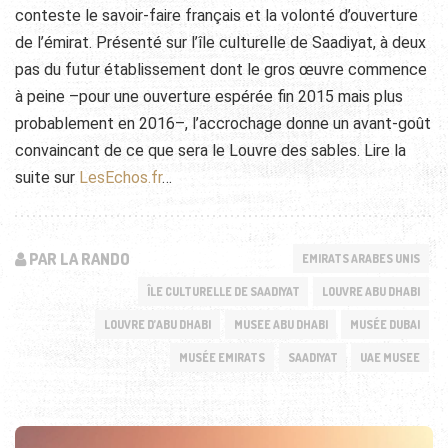
conteste le savoir-faire français et la volonté d’ouverture
de l’émirat. Présenté sur l’île culturelle de Saadiyat, à deux
pas du futur établissement dont le gros œuvre commence
à peine –pour une ouverture espérée fin 2015 mais plus
probablement en 2016–, l’accrochage donne un avant-goût
convaincant de ce que sera le Louvre des sables. Lire la
suite sur
LesEchos.fr
…
PAR LA RANDO
EMIRATS ARABES UNIS
ÎLE CULTURELLE DE SAADIYAT
LOUVRE ABU DHABI
LOUVRE D’ABU DHABI
MUSEE ABU DHABI
MUSÉE DUBAI
MUSÉE EMIRATS
SAADIYAT
UAE MUSEE