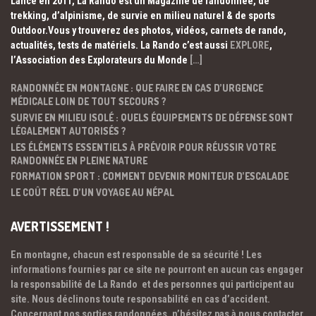
Lancé en 2011, La Rando est un Magazine de randonnée, de
trekking, d’alpinisme, de survie en milieu naturel & de sports
Outdoor.Vous y trouverez des photos, vidéos, carnets de rando,
actualités, tests de matériels. La Rando c’est aussi
EXPLORE
,
l’Association des Explorateurs du Monde
[…]
RANDONNÉE EN MONTAGNE : QUE FAIRE EN CAS D’URGENCE
MÉDICALE LOIN DE TOUT SECOURS ?
SURVIE EN MILIEU ISOLÉ : QUELS ÉQUIPEMENTS DE DÉFENSE SONT
LÉGALEMENT AUTORISÉS ?
LES ÉLÉMENTS ESSENTIELS À PRÉVOIR POUR RÉUSSIR VOTRE
RANDONNÉE EN PLEINE NATURE
FORMATION SPORT : COMMENT DEVENIR MONITEUR D’ESCALADE
LE COÛT RÉEL D’UN VOYAGE AU NÉPAL
AVERTISSEMENT !
En montagne, chacun est responsable de sa sécurité ! Les
informations fournies par ce site ne pourront en aucun cas engager
la responsabilité de La Rando et des personnes qui participent au
site. Nous déclinons toute responsabilité en cas d’accident.
Concernant nos sorties randonnées, n’hésitez pas à nous contacter