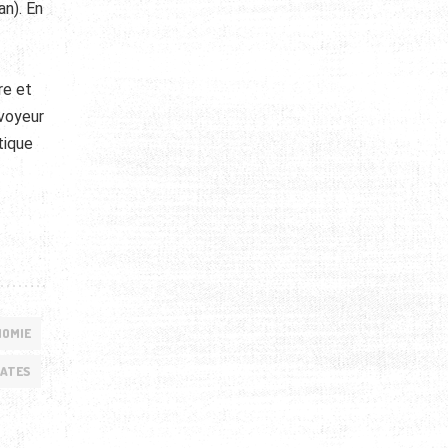
an). En
re et
voyeur
tique
NOMIE
RATES