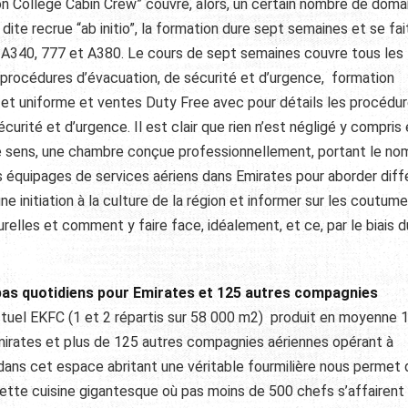
ion Collège Cabin Crew” couvre, alors, un certain nombre de doma
dite recrue “ab initio”, la formation dure sept semaines et se fai
 / A340, 777 et A380. Le cours de sept semaines couvre tous les
: procédures d’évacuation, de sécurité et d’urgence, formation
 et uniforme et ventes Duty Free avec pour détails les procédu
curité et d’urgence. Il est clair que rien n’est négligé y compris
e sens, une chambre conçue professionnellement, portant le no
es équipages de services aériens dans Emirates pour aborder diff
ne initiation à la culture de la région et informer sur les coutum
turelles et comment y faire face, idéalement, et ce, par le biais d
epas quotidiens pour Emirates et 125 autres compagnies
’actuel EKFC (1 et 2 répartis sur 58 000 m2) produit en moyenne 
Emirates et plus de 125 autres compagnies aériennes opérant à
r dans cet espace abritant une véritable fourmilière nous permet
cette cuisine gigantesque où pas moins de 500 chefs s’affairent