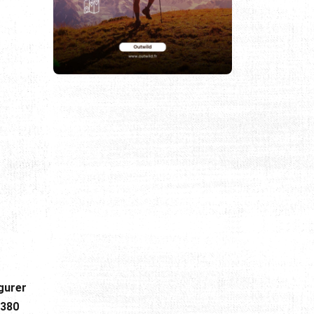
igurer
A380