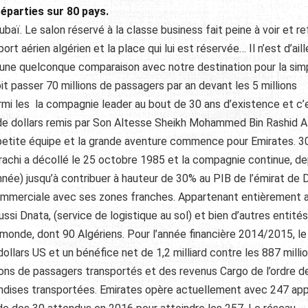
éparties sur 80 pays.
baï. Le salon réservé à la classe business fait peine à voir et re
t aérien algérien et la place qui lui est réservée… Il n’est d’aill
une quelconque comparaison avec notre destination pour la sim
it passer 70 millions de passagers par an devant les 5 millions
parmi les la compagnie leader au bout de 30 ans d’existence et c’
s de dollars remis par Son Altesse Sheikh Mohammed Bin Rashid A
 petite équipe et la grande aventure commence pour Emirates. 30
rachi a décollé le 25 octobre 1985 et la compagnie continue, dep
née) jusqu’à contribuer à hauteur de 30% au PIB de l’émirat de 
commerciale avec ses zones franches. Appartenant entièrement 
i Dnata, (service de logistique au sol) et bien d’autres entités
 monde, dont 90 Algériens. Pour l’année financière 2014/2015, le
ollars US et un bénéfice net de 1,2 milliard contre les 887 milli
ions de passagers transportés et des revenus Cargo de l’ordre d
andises transportées. Emirates opère actuellement avec 247 app