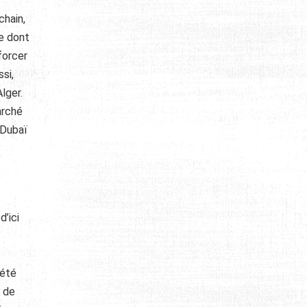
chain,
ce dont
forcer
si,
lger.
arché
-Dubaï
’ici
 été
n de