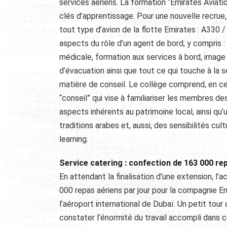
services aériens. La formation “Emirates Aviat
clés d’apprentissage. Pour une nouvelle recrue, 
tout type d’avion de la flotte Emirates : A330
aspects du rôle d’un agent de bord, y compris 
médicale, formation aux services à bord, image
d’évacuation ainsi que tout ce qui touche à la sé
matière de conseil. Le collège comprend, en c
“conseil” qui vise à familiariser les membres d
aspects inhérents au patrimoine local, ainsi qu’u
traditions arabes et, aussi, des sensibilités cul
learning.
Service catering : confection de 163 000 r
En attendant la finalisation d’une extension, l
000 repas aériens par jour pour la compagnie 
l’aéroport international de Dubaï. Un petit tou
constater l’énormité du travail accompli dans 