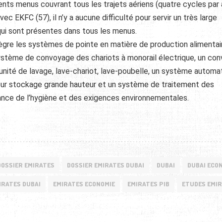
ts menus couvrant tous les trajets aériens (quatre cycles par 
vec EKFC (57), il n’y a aucune difficulté pour servir un très large
 qui sont présentes dans tous les menus.
ntègre les systèmes de pointe en matière de production alimentai
tème de convoyage des chariots à monorail électrique, un con
nité de lavage, lave-chariot, lave-poubelle, un système automa
 pour stockage grande hauteur et un système de traitement des
ance de l’hygiène et des exigences environnementales.
DOSSIER EMIRATES
DOSSIER EMIRATES DUBAI
DUBAI
DUBAI ECO
IRATES DUBAI
EMIRATES ECONOMIE
EMIRATES PIB
ETUDES EMI