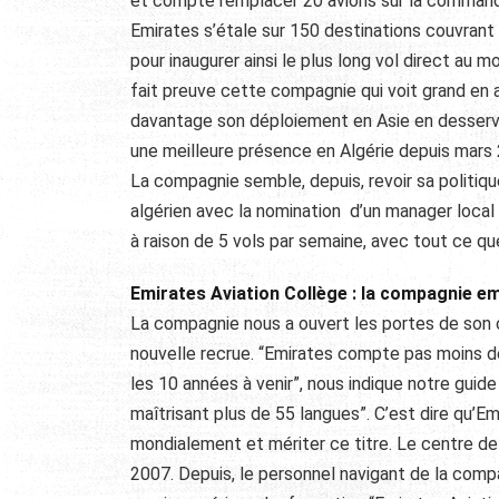
et compte remplacer 20 avions sur la command
Emirates s’étale sur 150 destinations couvran
pour inaugurer ainsi le plus long vol direct au
fait preuve cette compagnie qui voit grand en 
davantage son déploiement en Asie en desservan
une meilleure présence en Algérie depuis mars 2
La compagnie semble, depuis, revoir sa politi
algérien avec la nomination d’un manager local 
à raison de 5 vols par semaine, avec tout ce q
Emirates Aviation Collège : la compagnie em
La compagnie nous a ouvert les portes de son 
nouvelle recrue. “Emirates compte pas moins de
les 10 années à venir”, nous indique notre guid
maîtrisant plus de 55 langues”. C’est dire qu’Emi
mondialement et mériter ce titre. Le centre de
2007. Depuis, le personnel navigant de la comp