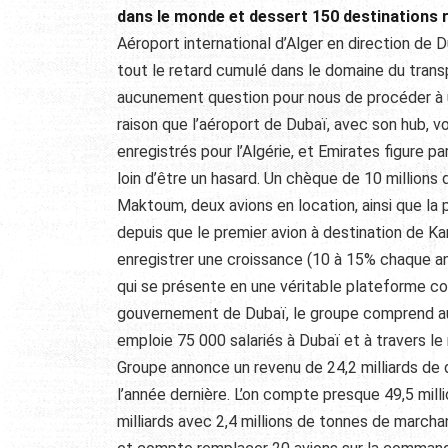
dans le monde et dessert 150 destinations r
Aéroport international d’Alger en direction de Du
tout le retard cumulé dans le domaine du transpor
aucunement question pour nous de procéder à 
raison que l’aéroport de Dubaï, avec son hub, vo
enregistrés pour l’Algérie, et Emirates figure 
loin d’être un hasard. Un chèque de 10 million
Maktoum, deux avions en location, ainsi que la
depuis que le premier avion à destination de Ka
enregistrer une croissance (10 à 15% chaque an
qui se présente en une véritable plateforme 
gouvernement de Dubaï, le groupe comprend auss
emploie 75 000 salariés à Dubaï et à travers le
Groupe annonce un revenu de 24,2 milliards de d
l’année dernière. L’on compte presque 49,5 mill
milliards avec 2,4 millions de tonnes de march