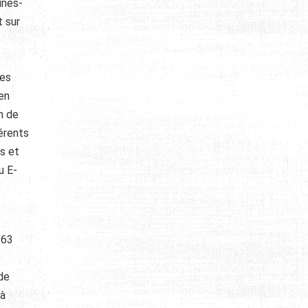
ines-
t sur
res
 en
m de
érents
es et
u E-
163
 de
 à