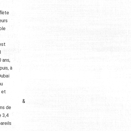
flète
eurs
ple
est
l
 ans,
uis, à
Dubaï
au
 et
&
ons de
e 3,4
areils