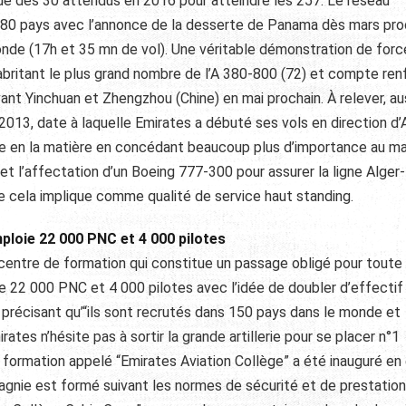
e des 30 attendus en 2016 pour atteindre les 257. Le réseau
t 80 pays avec l’annonce de la desserte de Panama dès mars pro
 monde (17h et 35 mn de vol). Une véritable démonstration de for
abritant le plus grand nombre de l’A 380-800 (72) et compte ren
t Yinchuan et Zhengzhou (Chine) en mai prochain. À relever, aus
013, date à laquelle Emirates a débuté ses vols en direction d’A
que en la matière en concédant beaucoup plus d’importance au m
et l’affectation d’un Boeing 777-300 pour assurer la ligne Alger
ue cela implique comme qualité de service haut standing.
ploie 22 000 PNC et 4 000 pilotes
centre de formation qui constitue un passage obligé pour toute
 22 000 PNC et 4 000 pilotes avec l’idée de doubler d’effectif d
e précisant qu’“ils sont recrutés dans 150 pays dans le monde et
rates n’hésite pas à sortir la grande artillerie pour se placer n°1
 formation appelé “Emirates Aviation Collège” a été inauguré en
agnie est formé suivant les normes de sécurité et de prestatio