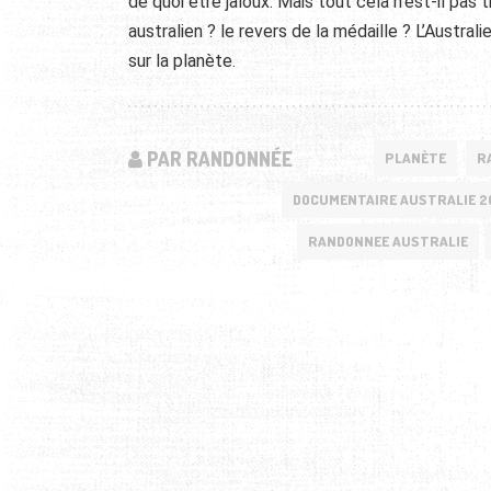
de quoi être jaloux. Mais tout cela n’est-il pas
australien ? le revers de la médaille ? L’Austra
sur la planète.
PAR RANDONNÉE
PLANÈTE
R
DOCUMENTAIRE AUSTRALIE 2
RANDONNEE AUSTRALIE