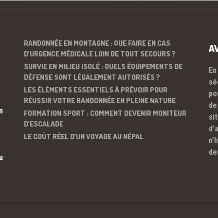
RANDONNÉE EN MONTAGNE : QUE FAIRE EN CAS
A
D’URGENCE MÉDICALE LOIN DE TOUT SECOURS ?
SURVIE EN MILIEU ISOLÉ : QUELS ÉQUIPEMENTS DE
En
DÉFENSE SONT LÉGALEMENT AUTORISÉS ?
sé
LES ÉLÉMENTS ESSENTIELS À PRÉVOIR POUR
po
RÉUSSIR VOTRE RANDONNÉE EN PLEINE NATURE
de
n
FORMATION SPORT : COMMENT DEVENIR MONITEUR
si
D’ESCALADE
d’
LE COÛT RÉEL D’UN VOYAGE AU NÉPAL
n’
de
u