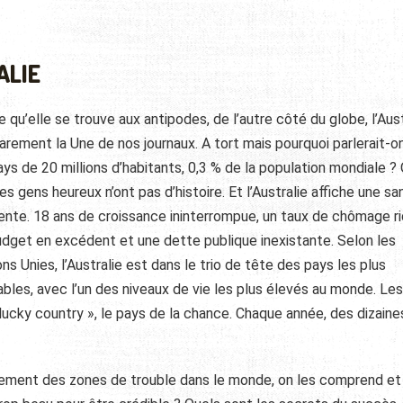
ALIE
 qu’elle se trouve aux antipodes, de l’autre côté du globe, l’Aust
rarement la Une de nos journaux. A tort mais pourquoi parlerait-o
ys de 20 millions d’habitants, 0,3 % de la population mondiale ? 
es gens heureux n’ont pas d’histoire. Et l’Australie affiche une sa
lente. 18 ans de croissance ininterrompue, un taux de chômage ri
udget en excédent et une dette publique inexistante. Selon les
ns Unies, l’Australie est dans le trio de tête des pays les plus
bles, avec l’un des niveaux de vie les plus élevés au monde. Les
ucky country », le pays de la chance. Chaque année, des dizaine
éloignement des zones de trouble dans le monde, on les comprend et