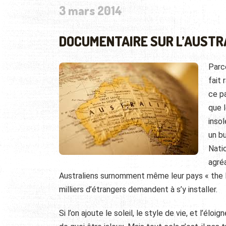
3 mars 2014
DOCUMENTAIRE SUR L’AUSTR
Parce
fait 
ce pa
que l
inso
un b
Natio
agréa
Australiens surnomment même leur pays « the l
milliers d’étrangers demandent à s’y installer.
Si l’on ajoute le soleil, le style de vie, et l’