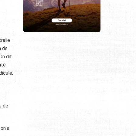
ralie
n de
On dit
nté
dicule,
s de
 on a