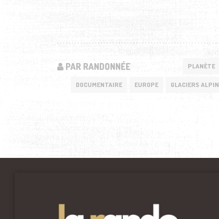
PAR RANDONNÉE
PLANÈTE
DOCUMENTAIRE
EUROPE
GLACIERS ALPI