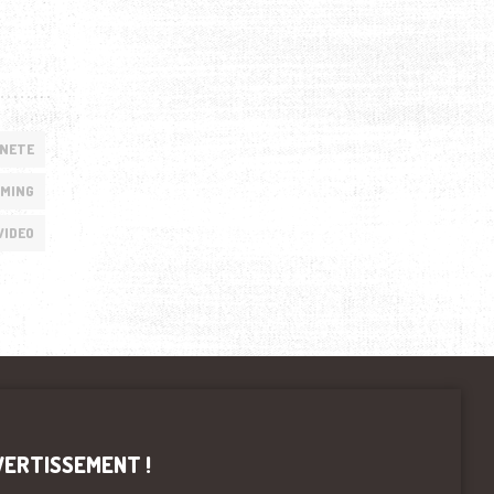
ANETE
MING
VIDEO
VERTISSEMENT !