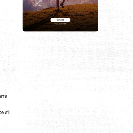
erte
e s’il