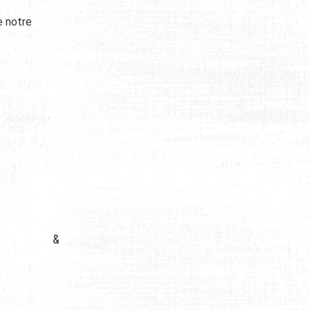
e notre
&