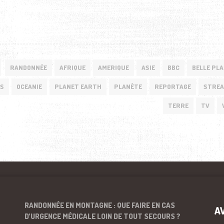
RANDONNÉE
AFRIQUE
AMERIQUE
ASIE
BBC
BELLE PL
NS
OCEANIE
PLANET EARTH
PLANÈTE
REPORTAGE
STREA
TERRE
TV
RANDONNÉE EN MONTAGNE : QUE FAIRE EN CAS
A
D’URGENCE MÉDICALE LOIN DE TOUT SECOURS ?