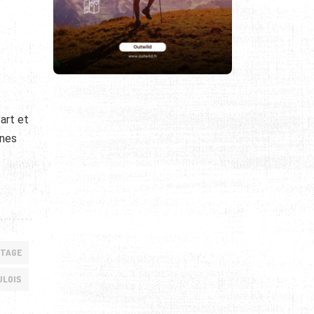
art et
nnes
RTAGE
ULOIS