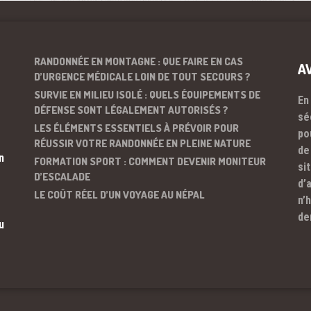
RANDONNÉE EN MONTAGNE : QUE FAIRE EN CAS
A
D’URGENCE MÉDICALE LOIN DE TOUT SECOURS ?
SURVIE EN MILIEU ISOLÉ : QUELS ÉQUIPEMENTS DE
En
DÉFENSE SONT LÉGALEMENT AUTORISÉS ?
sé
LES ÉLÉMENTS ESSENTIELS À PRÉVOIR POUR
po
RÉUSSIR VOTRE RANDONNÉE EN PLEINE NATURE
de
n
FORMATION SPORT : COMMENT DEVENIR MONITEUR
si
D’ESCALADE
d’
LE COÛT RÉEL D’UN VOYAGE AU NÉPAL
n’
de
u