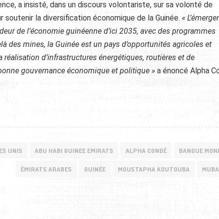
e, a insisté, dans un discours volontariste, sur sa volonté de
 soutenir la diversification économique de la Guinée.
« L’émerge
ondeur de l’économie guinéenne d’ici 2035, avec des programmes
là des mines, la Guinée est un pays d’opportunités agricoles et
réalisation d’infrastructures énergétiques, routières et de
 bonne gouvernance économique et politique »
a énoncé Alpha C
ES UNIS
ABU HABI GUINEE EMIRATS
ALPHA CONDÉ
BANQUE MON
ÉMIRATS ARABES
GUINÉE
MOUSTAPHA KOUTOUBA
MUBA