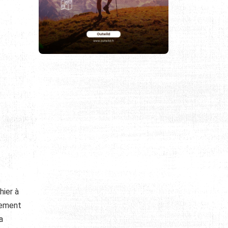
hier à
vement
a