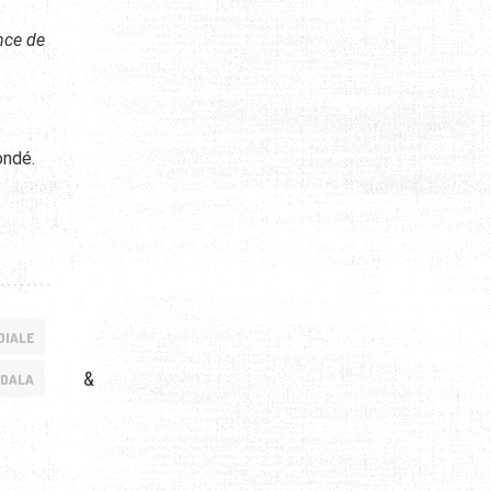
nce de
ondé.
DIALE
&
DALA