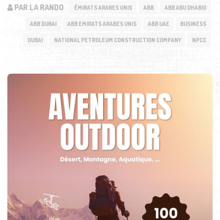
PAR LA RANDO
ÉMIRATS ARABES UNIS
ABB
ABB ABU DHABIO
ABB DUBAI
ABB EMIRATS ARABES UNIS
ABB UAE
BUSINESS
DUBAI
NATIONAL PETROLEUM CONSTRUCTION COMPANY
NPCC