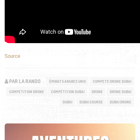
Source
PAR LA RANDO
ÉMIRATS ARABES UNIS
COMPETE DRONE DUBAI
COMPETITION DRONE
COMPÉTITION DUBAI
DRONE
DRONE DUBAI
DUBAI
DUBAI COURSE
DUBAI DRONE