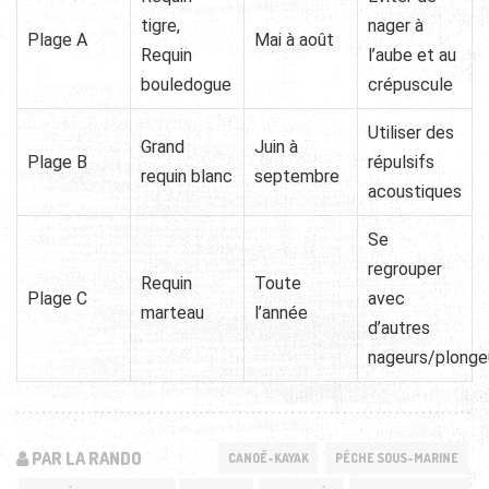
tigre,
nager à
Plage A
Mai à août
Requin
l’aube et au
bouledogue
crépuscule
Utiliser des
Grand
Juin à
Plage B
répulsifs
requin blanc
septembre
acoustiques
Se
regrouper
Requin
Toute
Plage C
avec
marteau
l’année
d’autres
nageurs/plonge
PAR LA RANDO
CANOË-KAYAK
PÊCHE SOUS-MARINE