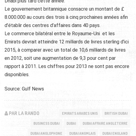
Dhabi plus tard cette année.
Le gouvernement britannique consacre un montant de £
8.000.000 au cours des trois à cinq prochaines années afin
d’établir des centres d’affaires dans 40 pays.
Le commerce bilatéral entre le Royaume-Uni et les
Emirats devrait atteindre 12 milliards de livres sterling d’ici
2015, à comparer avec un total de 10,6 milliards de livres
en 2012, soit une augmentation de 9,3 pour cent par
rapport à 2011. Les chiffres pour 2013 ne sont pas encore
disponibles.
Source: Gulf News
PAR LA RANDO
EMIRATS ARABES UNIS
BRITISH DUBAI
BUSINESS DUBAI
DUBAI
DUBAI AFFAIRE ANGLETERRE
DUBAI ANGLOPHONE
DUBAI ANGMLAIS
DUBAI ENGLAND