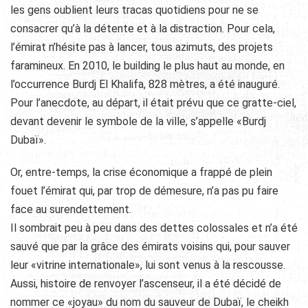
les gens oublient leurs tracas quotidiens pour ne se
consacrer qu’à la détente et à la distraction. Pour cela,
l’émirat n’hésite pas à lancer, tous azimuts, des projets
faramineux. En 2010, le building le plus haut au monde, en
l’occurrence Burdj El Khalifa, 828 mètres, a été inauguré.
Pour l’anecdote, au départ, il était prévu que ce gratte-ciel,
devant devenir le symbole de la ville, s’appelle «Burdj
Dubaï».
Or, entre-temps, la crise économique a frappé de plein
fouet l’émirat qui, par trop de démesure, n’a pas pu faire
face au surendettement.
Il sombrait peu à peu dans des dettes colossales et n’a été
sauvé que par la grâce des émirats voisins qui, pour sauver
leur «vitrine internationale», lui sont venus à la rescousse.
Aussi, histoire de renvoyer l’ascenseur, il a été décidé de
nommer ce «joyau» du nom du sauveur de Dubaï, le cheikh