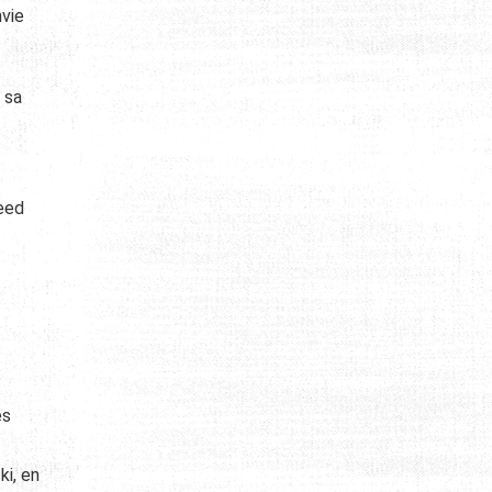
nvie
s sa
eed
es
ki, en