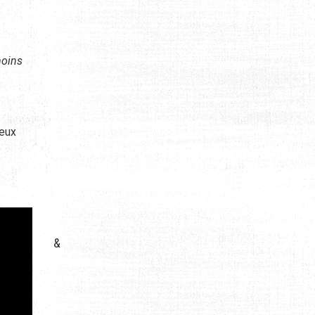
moins
ieux
&