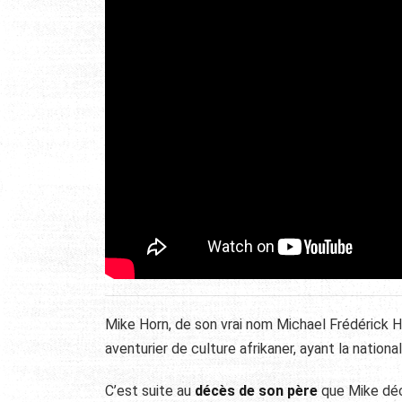
Mike Horn, de son vrai nom Michael Frédérick Ho
aventurier de culture afrikaner, ayant la national
C’est suite au
décès de son père
que Mike dé