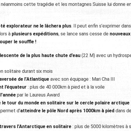
e néanmoins cette tragédie et les montagnes Suisse lui donne e
té explorateur ne le lâchera plus
. Il peut enfin s’exprimer dan
alors à
plusieurs expéditions
, se lance sans cesse de
nouveaux
uper le souffle !
escente de la plus haute chute d’eau
(22 M) avec un hydrosp
n soli­taire durant six mois
ver­sée de l’Atlan­tique
avec son équipage : Mari Cha III
nt l’équateur
: plus de 40 000km à pied et à la voile
 l’année
par le Laureus Award
e
le tour du monde en solitaire sur le cercle polaire arctique
 permet d’
atteindre le pôle Nord après 1000km à pied
dans d
travers l’An­tar­c­tique en soli­taire
: plus de 5000 kilo­mètres à s