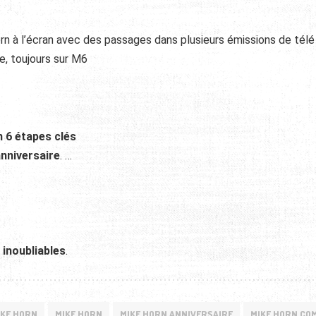
rn à l’écran avec des passages dans plusieurs émissions de télé
e, toujours sur M6
n 6 étapes clés
nniversaire
. …
s
inoubliables
.
KE HORN
MIKE HORN
MIKE HORN ANNIVERSAIRE
MIKE HORN CO