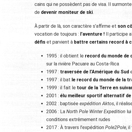
cains qui ne possèdent pas de visa. Il surmont
de
devenir moniteur de ski
.
À partir de là, son caractère s’affirme et
son cô
vocation de toujours :
l’aventure !
Il participe 
défis
et parvient à
battre certains record à co
1995 : il obtient le
record du monde de d
sur la rivière Pacuare au Costa-Rica
1997 :
traver­sée de l’Amérique du Sud
e
1997 : il bat
le record du monde de la tra
1999 : il fait le
tour de la Terre en suiva
2001 :
élu meilleur sportif alternatif de
2002 : baptisée
expédition Aktos
, il réalis
2006 : La
North Pole Winter Expedition
lui
conditions extrêmement rudes
2017 : À travers l’expédition
Pole2Pole
, il