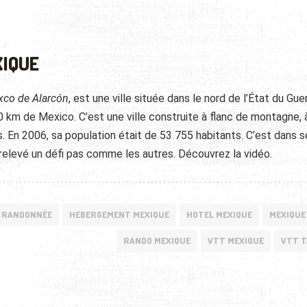
XIQUE
xco de Alarcón
, est une ville située dans le nord de l’État du Gue
 km de Mexico. C’est une ville construite à flanc de montagne, 
. En 2006, sa population était de 53 755 habitants. C’est dans s
relevé un défi pas comme les autres. Découvrez la vidéo.
RANDONNÉE
HEBERGEMENT MEXIQUE
HOTEL MEXIQUE
MEXIQUE
RANDO MEXIQUE
VTT MEXIQUE
VTT 