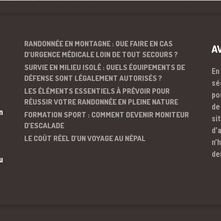
RANDONNÉE EN MONTAGNE : QUE FAIRE EN CAS
A
D’URGENCE MÉDICALE LOIN DE TOUT SECOURS ?
SURVIE EN MILIEU ISOLÉ : QUELS ÉQUIPEMENTS DE
En
DÉFENSE SONT LÉGALEMENT AUTORISÉS ?
sé
LES ÉLÉMENTS ESSENTIELS À PRÉVOIR POUR
po
RÉUSSIR VOTRE RANDONNÉE EN PLEINE NATURE
de
n
FORMATION SPORT : COMMENT DEVENIR MONITEUR
si
D’ESCALADE
d’
LE COÛT RÉEL D’UN VOYAGE AU NÉPAL
n’
de
u