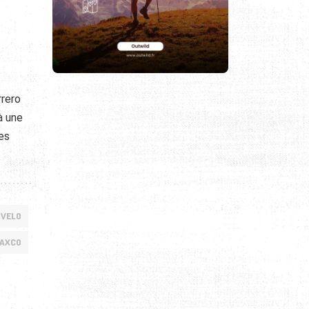
rrero
à une
es
 VELO
TAXCO