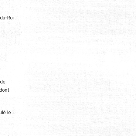
-du-Roi
s
 de
 dont
ulé le