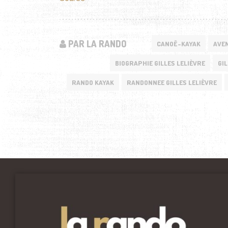
PAR LA RANDO
CANOË-KAYAK
AVEN
BIOGRAPHIE GILLES LELIÈVRE
GIL
RANDO KAYAK
RANDONNEE GILLES LELIÈVRE