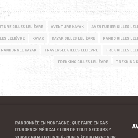
TURE GILLES LELIÈVRE
AVENTURE KAYAK
AVENTURIER GILLES LEL
LES LELIÈVRE
KAYAK
KAYAK GILLES LELIÈVRE
RANDO GILLES LEL
RANDONNEE KAYAK
TRAVERSÉE GILLES LELIÈVRE
TREK GILLES LEL
TREKKING GILLES LELIÈVRE
TREKKING 
RANDONNÉE EN MONTAGNE : QUE FAIRE EN CAS
A
D’URGENCE MÉDICALE LOIN DE TOUT SECOURS ?
SURVIE EN MILIEU ISOLÉ : QUELS ÉQUIPEMENTS DE