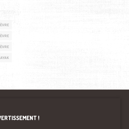
IÈVRE
IÈVRE
IÈVRE
KAYAK
VERTISSEMENT !