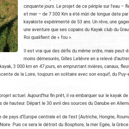
cinquante jours. Le projet de ce périple sur l’eau – f
et mer – de 7 300 Km a été mûri de longue date par
kayakiste expérimenté de 53 ans. Un rêve, une gage
une aventure que ses copains du Kayak club du Grau
Roi qualifient de
« fou »
.
Il est vrai que des défis du même ordre, mais peut-ê
moins démesurés, Gilles Lelièvre en a relevé d’autre
n kayak, 3 000 km en 47 jours, en empruntant rivières, canaux, fle
cente de la Loire, toujours en solitaire avec son esquif, du Puy-
projet actuel. Aujourd’hui fin prêt, il va embarquer sur le kayak d
us de hauteur. Départ le 30 avril des sources du Danube en Allem
rie de pays d’Europe centrale et de l’est (Autriche, Hongrie, Roum
 Noire. Puis ce sera le détroit du Bosphore, la mer Egée, la Grèce