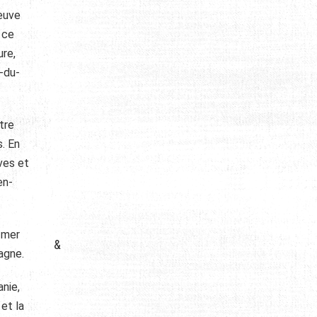
leuve
 ce
ure,
-du-
tre
s. En
uves et
en-
e mer
&
agne.
anie,
 et la