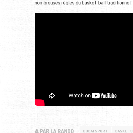
nombreuses règles du basket-ball traditionnel, p
PAR LA RANDO
DUBAI SPORT
BASKET 3