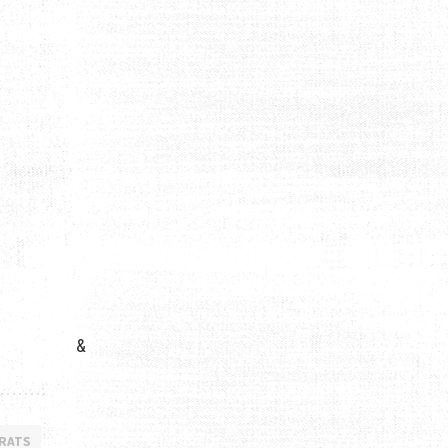
&
IRATS