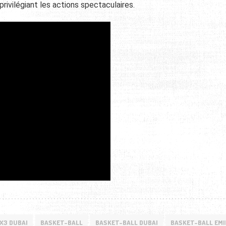
rivilégiant les actions spectaculaires.
X3 DUBAI
BASKET-BALL
BASKET-BALL DUBAI
BASKET-BALL EM