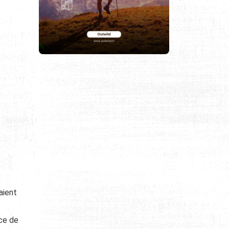
aient
nce de