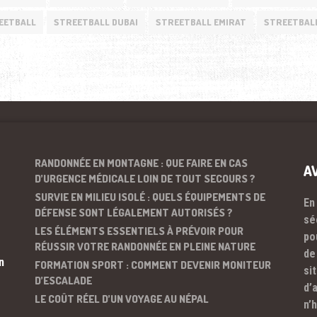
EETBALL
STREETBALL DUBAI
STREETBALL EMIRAT
STREETBAL
RANDONNÉE EN MONTAGNE : QUE FAIRE EN CAS
A
D’URGENCE MÉDICALE LOIN DE TOUT SECOURS ?
SURVIE EN MILIEU ISOLÉ : QUELS ÉQUIPEMENTS DE
En
DÉFENSE SONT LÉGALEMENT AUTORISÉS ?
sé
LES ÉLÉMENTS ESSENTIELS À PRÉVOIR POUR
po
RÉUSSIR VOTRE RANDONNÉE EN PLEINE NATURE
de
n
FORMATION SPORT : COMMENT DEVENIR MONITEUR
si
D’ESCALADE
d’
LE COÛT RÉEL D’UN VOYAGE AU NÉPAL
n’