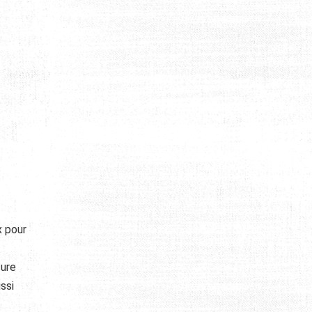
x pour
sure
ssi