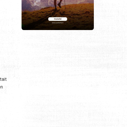
tait
en