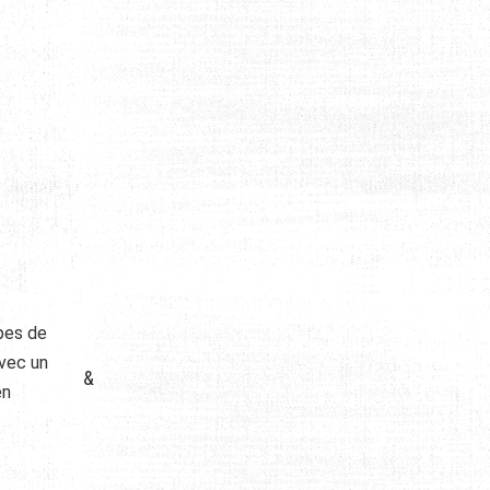
ypes de
avec un
&
en