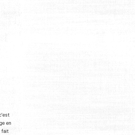
c’est
ige en
 fait