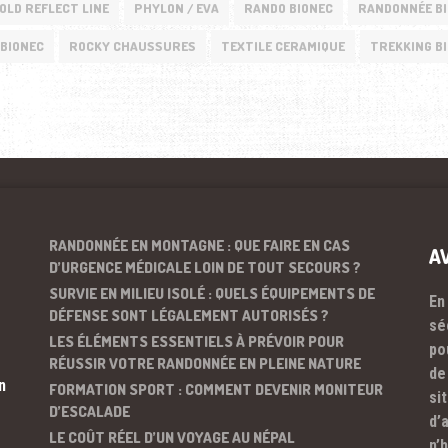
OLD REFLECT LINE
PHYLON / EVA
RANDO BIONEC
RANDONNÉE B
BIONEC
ROCKY CHAUSSURES
TEXTILE CERAMIQUE
TREKKING B
RANDONNÉE EN MONTAGNE : QUE FAIRE EN CAS
A
D’URGENCE MÉDICALE LOIN DE TOUT SECOURS ?
SURVIE EN MILIEU ISOLÉ : QUELS ÉQUIPEMENTS DE
En
DÉFENSE SONT LÉGALEMENT AUTORISÉS ?
sé
LES ÉLÉMENTS ESSENTIELS À PRÉVOIR POUR
po
RÉUSSIR VOTRE RANDONNÉE EN PLEINE NATURE
de
n
FORMATION SPORT : COMMENT DEVENIR MONITEUR
si
D’ESCALADE
d’
LE COÛT RÉEL D’UN VOYAGE AU NÉPAL
n’