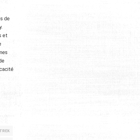
ns de
y.
s et
e
mmes
de
icacité
 TREK