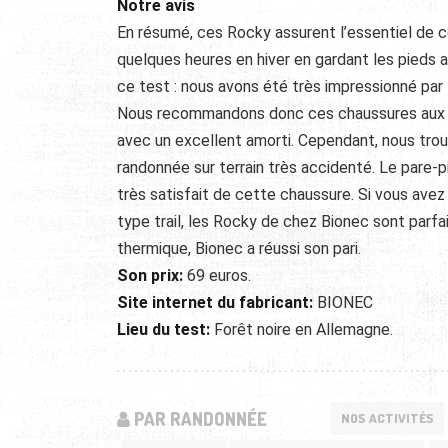
Notre avis
En résumé, ces Rocky assurent l’essentiel de c
quelques heures en hiver en gardant les pieds 
ce test : nous avons été très impressionné par l’
Nous recommandons donc ces chaussures aux pe
avec un excellent amorti. Cependant, nous tro
randonnée sur terrain très accidenté. Le pare-
très satisfait de cette chaussure. Si vous ave
type trail, les Rocky de chez Bionec sont parfai
thermique, Bionec a réussi son pari.
Son prix:
69 euros.
Site internet du fabricant:
BIONEC
Lieu du test:
Forêt noire en Allemagne.
PAR RANDONNÉE
NOS ACTIVITÉS