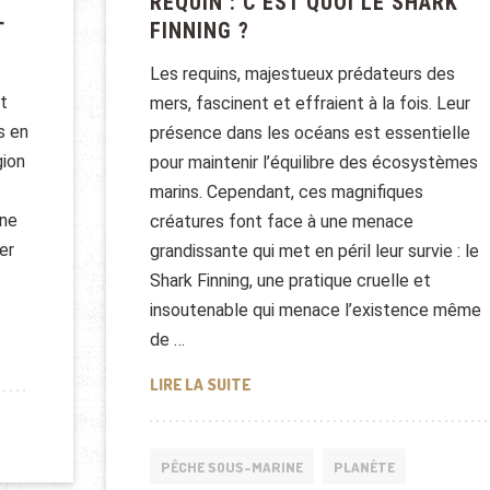
REQUIN : C’EST QUOI LE SHARK
T
FINNING ?
Les requins, majestueux prédateurs des
t
mers, fascinent et effraient à la fois. Leur
s en
présence dans les océans est essentielle
gion
pour maintenir l’équilibre des écosystèmes
marins. Cependant, ces magnifiques
une
créatures font face à une menace
er
grandissante qui met en péril leur survie : le
Shark Finning, une pratique cruelle et
insoutenable qui menace l’existence même
de …
CTIQUE : CROISIÈRES ET EXPÉDITIONS GLACIAIRES
REQUIN : C’EST QUOI LE SHARK FI
LIRE LA SUITE
PÊCHE SOUS-MARINE
PLANÈTE