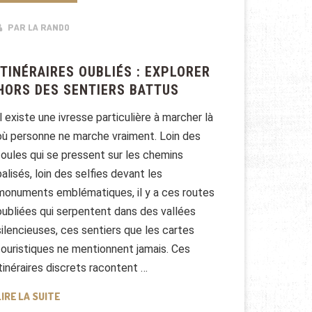
PAR LA RANDO
ITINÉRAIRES OUBLIÉS : EXPLORER
HORS DES SENTIERS BATTUS
Il existe une ivresse particulière à marcher là
où personne ne marche vraiment. Loin des
foules qui se pressent sur les chemins
balisés, loin des selfies devant les
monuments emblématiques, il y a ces routes
oubliées qui serpentent dans des vallées
silencieuses, ces sentiers que les cartes
touristiques ne mentionnent jamais. Ces
itinéraires discrets racontent …
ITINÉRAIRES OUBLIÉS : EXPLORER HORS DES SENTIER
LIRE LA SUITE