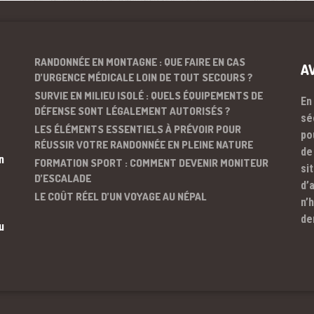
RANDONNÉE EN MONTAGNE : QUE FAIRE EN CAS
A
D’URGENCE MÉDICALE LOIN DE TOUT SECOURS ?
SURVIE EN MILIEU ISOLÉ : QUELS ÉQUIPEMENTS DE
En
DÉFENSE SONT LÉGALEMENT AUTORISÉS ?
sé
LES ÉLÉMENTS ESSENTIELS À PRÉVOIR POUR
po
RÉUSSIR VOTRE RANDONNÉE EN PLEINE NATURE
de
n
FORMATION SPORT : COMMENT DEVENIR MONITEUR
si
D’ESCALADE
d’
LE COÛT RÉEL D’UN VOYAGE AU NÉPAL
n’
de
u