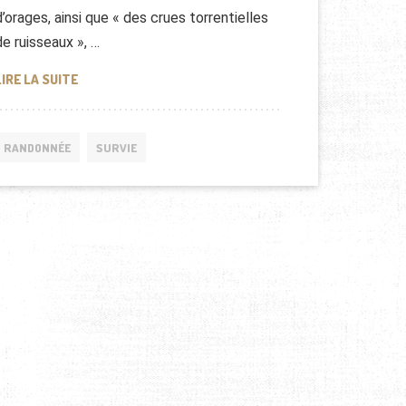
d’orages, ainsi que « des crues torrentielles
de ruisseaux », …
ORAGES ET INONDATIONS : QUE FAIRE POUR RESTER EN 
LIRE LA SUITE
RANDONNÉE
SURVIE