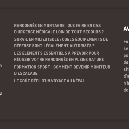
RANDONNÉE EN MONTAGNE : QUE FAIRE EN CAS
A
D’URGENCE MÉDICALE LOIN DE TOUT SECOURS ?
SURVIE EN MILIEU ISOLÉ : QUELS ÉQUIPEMENTS DE
En
DÉFENSE SONT LÉGALEMENT AUTORISÉS ?
sé
LES ÉLÉMENTS ESSENTIELS À PRÉVOIR POUR
po
RÉUSSIR VOTRE RANDONNÉE EN PLEINE NATURE
de
n
FORMATION SPORT : COMMENT DEVENIR MONITEUR
si
D’ESCALADE
d’
LE COÛT RÉEL D’UN VOYAGE AU NÉPAL
n’
de
u